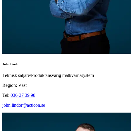
John Lindor
Teknisk säljare/Produktansvarig matkvarnssystem
Region: Väst
Tel:
036-37 39 98
john.lindor@acticon.se