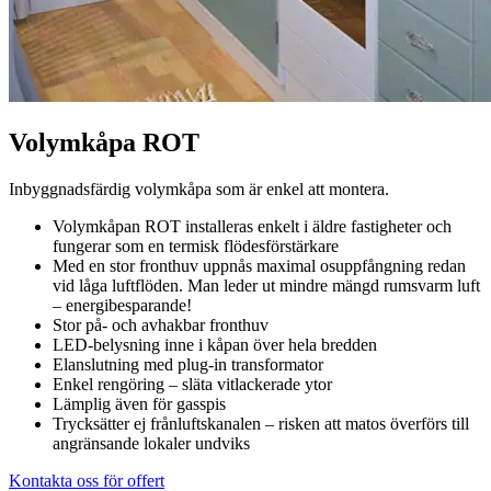
Volymkåpa ROT
Inbyggnadsfärdig volymkåpa som är enkel att montera.
Volymkåpan ROT installeras enkelt i äldre fastigheter och
fungerar som en termisk flödesförstärkare
Med en stor fronthuv uppnås maximal osuppfångning redan
vid låga luftflöden. Man leder ut mindre mängd rumsvarm luft
– energibesparande!
Stor på- och avhakbar fronthuv
LED-belysning inne i kåpan över hela bredden
Elanslutning med plug-in transformator
Enkel rengöring – släta vitlackerade ytor
Lämplig även för gasspis
Trycksätter ej frånluftskanalen – risken att matos överförs till
angränsande lokaler undviks
Kontakta oss för offert