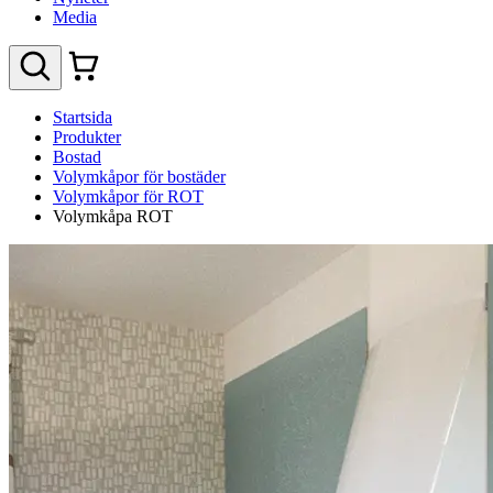
Media
Startsida
Produkter
Bostad
Volymkåpor för bostäder
Volymkåpor för ROT
Volymkåpa ROT