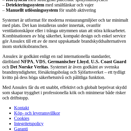
–
Detekteringssystem
med smältlänkar och vajer
–
Manuellt utlösningssystem
för snabb aktivering
Systemet är utformat för moderna restaurangmiljöer och tar minimalt
med plats. Det kan installeras under innertak, ovanför
ventilationskåpor eller i trånga utrymmen utan att störa köksarbetet.
Kombinationen av hög säkerhet, kompakt design och enkel service
gör Ansulex till ett av de mest uppskattade brandskyddsalternativen
inom storköksbranschen.
Ansulex är godkänt enligt en rad internationella standarder,
däribland
NFPA
,
VDS
,
Germanischer Lloyd
,
U.S. Coast Guard
och
Det Norske Veritas
. Systemet är även godkänt av svenska
brandmyndigheter, försäkringsbolag och Sjöfartsverket – ett tydligt
kvitto på dess höga säkerhetsnivå och pålitliga funktion.
Med Ansulex får du ett snabbt, effektivt och globalt beprövat skydd
som skapar trygghet i professionella kök och minimerar både risker
och driftstopp.
Kontakt
Köp- och leveransvillkor
Cookies
Integritetspolicy
Garanti