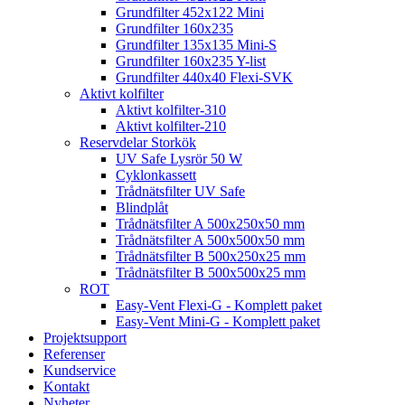
Grundfilter 452x122 Mini
Grundfilter 160x235
Grundfilter 135x135 Mini-S
Grundfilter 160x235 Y-list
Grundfilter 440x40 Flexi-SVK
Aktivt kolfilter
Aktivt kolfilter-310
Aktivt kolfilter-210
Reservdelar Storkök
UV Safe Lysrör 50 W
Cyklonkassett
Trådnätsfilter UV Safe
Blindplåt
Trådnätsfilter A 500x250x50 mm
Trådnätsfilter A 500x500x50 mm
Trådnätsfilter B 500x250x25 mm
Trådnätsfilter B 500x500x25 mm
ROT
Easy-Vent Flexi-G - Komplett paket
Easy-Vent Mini-G - Komplett paket
Projektsupport
Referenser
Kundservice
Kontakt
Nyheter