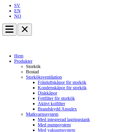
SV
EN
NO
Hem
Produkter
Storkök
Bostad
Storköksventilation
Frånluftskåpor för storkök
Kondenskåpor för storkök
Diskkåpor
Fettfilter för storkök
Aktivt kolfilter
Brandskydd Ansulex
Matkvarnssystem
Med integrerad lagringstank
Med pumpsystem
Med vakuumsystem