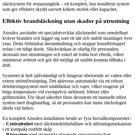
släcksystem för restaurangkök – ett komplett, fast installerat system
som ger effektivt skydd oavsett kökets storlek eller kapacitet.
Effektiv brandsläckning utan skador på utrustning
Ansulex använder ett specialutvecklat släckmedel som omedelbart
kväver branden och lägger sig som ett tätt och stabilt skumlager över
ytan. Detta förhindrar återantändning och stoppar brandförloppet
redan i ett tidigt skede. Släckvätskan är ofarlig för personalen,
skonsam mot utrustningen och enkel att tvätta bort efteråt, vilket
minimerar avbrott och gör det möjligt att snabbt komma tillbaka i
drift.
Systemet är helt självständigt och fungerar oberoende av vatten eller
extern strömförsörjning. Det aktiveras automatiskt via ett robust
detekteringssystem med smältlänkar och vajer, vilket reagerar på
höga temperaturer vid exempelvis stekbord, fritöser eller
grillmoduler. För ökad säkerhet finns dessutom ett manuellt utlöst
system med draghandtag, så att personalen kan starta släckningen
direkt vid behov.
En komplett Ansulex-installation består av fyra huvudkomponenter:
–
Centralenhet
med släckmedelsbehållare och utlösningsmekanism
i ett kompakt rostfritt skåp
–
Rörsystem
med strategiskt placerade spraymunstycken