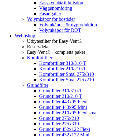
Easy-Vent® tilluftsdon
Väggenomföring
Fasadgaller
Volymkåpor för bostäder
Volymkåpor för nyproduktion
Volymkåpor för ROT
Webbshop
Utbytesfilter för Easy-Vent®
Reservdelar
Easy-Vent® - kompletta paket
Komfortfilter
Komfortfilter 310/310-T
Komfortfilter 210/210-T
Komfortfilter Smal 275x310
Komfortfilter Smal 275x210
Grundfilter
Grundfilter 310/310-T
Grundfilter 210/210-T
Grundfilter 443x95 Flexi
Grundfilter 443x95 Mini
Grundfilter 210x95 Flexi smal
Grundfilter 275x210
Grundfilter 275x310
Grundfilter 452x122 Flexi
Grundfilter 452x122 Mini