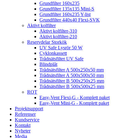
Grundfilter 160x235
Grundfilter 135x135 Mini-S
Grundfilter 160x235 Y-list
Grundfilter 440x40 Flexi-SVK
Aktivt kolfilter
Aktivt kolfilter-310
Aktivt kolfilter-210
Reservdelar Storkök
UV Safe Lysrör 50 W
Cyklonkassett
Trådnätsfilter UV Safe
Blindplåt
Trådnätsfilter A 500x250x50 mm
Trådnätsfilter A 500x500x50 mm
Trådnätsfilter B 500x250x25 mm
Trådnätsfilter B 500x500x25 mm
ROT
Easy-Vent Flexi-G - Komplett paket
Easy-Vent Mini-G - Komplett paket
Projektsupport
Referenser
Kundservice
Kontakt
Nyheter
Media