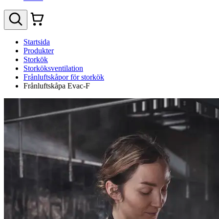
Startsida
Produkter
Storkök
Storköksventilation
Frånluftskåpor för storkök
Frånluftskåpa Evac-F