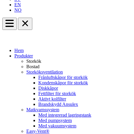
EN
NO
Hem
Produkter
Storkök
Bostad
Storköksventilation
Frånluftskåpor för storkök
Kondenskåpor för storkök
Diskkåpor
Fettfilter för storkök
Aktivt kolfilter
Brandskydd Ansulex
Matkvarnssystem
Med integrerad lagringstank
Med pumpsystem
Med vakuumsystem
Easy-Vent®