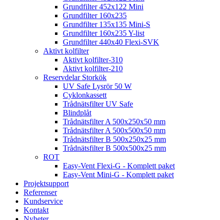
Grundfilter 452x122 Mini
Grundfilter 160x235
Grundfilter 135x135 Mini-S
Grundfilter 160x235 Y-list
Grundfilter 440x40 Flexi-SVK
Aktivt kolfilter
Aktivt kolfilter-310
Aktivt kolfilter-210
Reservdelar Storkök
UV Safe Lysrör 50 W
Cyklonkassett
Trådnätsfilter UV Safe
Blindplåt
Trådnätsfilter A 500x250x50 mm
Trådnätsfilter A 500x500x50 mm
Trådnätsfilter B 500x250x25 mm
Trådnätsfilter B 500x500x25 mm
ROT
Easy-Vent Flexi-G - Komplett paket
Easy-Vent Mini-G - Komplett paket
Projektsupport
Referenser
Kundservice
Kontakt
Nyheter