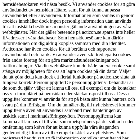
hemsidebesökaren vid nästa besök. Vi använder cookies för att göra
användandet av hemsidan lättare, samt för att kunna anpassa
användandet efter användaren. Informationen som samlas in genom
cookies innehåller dock ingen personlig information utan används
för att fastställa besökares mönster gällande användningen av våra
webbtjänster. När det gäller beteende på acticon.se sparas inte heller
IP-adresser i våra databaser. Som hemsidebesökare kan därför
informationen om dig aldrig kopplas samman med din identitet.
Acticon.se har även cookies för att beräkna och rapportera
användarantal och trafik. Vi använder även s.k. tredjepartscookies
från andra företag för att göra marknadsundersökningar och
trafikmätningar. Via din webbläsare kan du både radera cookie samt
stänga av möjligheten för oss att lagra cookies på din dator. Väljer
du att göra detta kan dock ett flertal funktioner på acticon.se sluta att
fungera korrekt.PersonuppgifterDe personuppgifter vi behandlar är
de som du själv väljer att lämna till oss, till exempel om du kontaktar
oss via formuläret på hemsidan eller skickar e-post till oss. Dessa
uppgifter kommer vi använda för att på bästa sätt kunna hantera och
svara på din förfrågan. Om du anmäler dig till nyhetsbrevet kommer
uppgifterna även att användas i samband med hanteringen av
utskick samt i marknadsföringssyften. Personuppgifterna kan
komma att lämnas ut till våra samarbetspartners på det sätt och i den
omfattning som krävs för att kunna uppfylla våra åtaganden
gentemot dig i form av till exempel utskick av nyhetsbrev. Som
registrerad har du rätt att få information om vilka uppgifter vi har