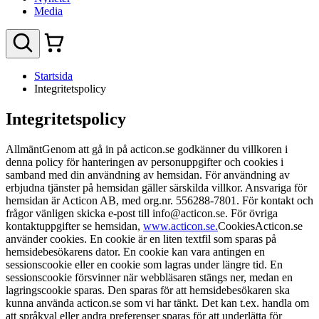
Media
Startsida
Integritetspolicy
Integritetspolicy
AllmäntGenom att gå in på acticon.se godkänner du villkoren i
denna policy för hanteringen av personuppgifter och cookies i
samband med din användning av hemsidan. För användning av
erbjudna tjänster på hemsidan gäller särskilda villkor. Ansvariga för
hemsidan är Acticon AB, med org.nr. 556288-7801. För kontakt och
frågor vänligen skicka e-post till info@acticon.se. För övriga
kontaktuppgifter se hemsidan,
www.acticon.se.
CookiesActicon.se
använder cookies. En cookie är en liten textfil som sparas på
hemsidebesökarens dator. En cookie kan vara antingen en
sessionscookie eller en cookie som lagras under längre tid. En
sessionscookie försvinner när webbläsaren stängs ner, medan en
lagringscookie sparas. Den sparas för att hemsidebesökaren ska
kunna använda acticon.se som vi har tänkt. Det kan t.ex. handla om
att språkval eller andra preferenser sparas för att underlätta för