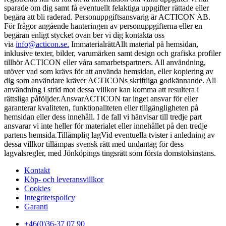
sparade om dig samt få eventuellt felaktiga uppgifter rättade eller
begära att bli raderad. Personuppgiftsansvarig är ACTICON AB.
För frågor angående hanteringen av personuppgifterna eller en
begäran enligt stycket ovan ber vi dig kontakta oss
via
info@acticon.se.
ImmaterialrättAllt material på hemsidan,
inklusive texter, bilder, varumärken samt design och grafiska profiler
tillhör ACTICON eller våra samarbetspartners. All användning,
utöver vad som krävs för att använda hemsidan, eller kopiering av
dig som användare kräver ACTICONs skriftliga godkännande. All
användning i strid mot dessa villkor kan komma att resultera i
rättsliga påföljder.AnsvarACTICON tar inget ansvar för eller
garanterar kvaliteten, funktionaliteten eller tillgängligheten på
hemsidan eller dess innehåll. I de fall vi hänvisar till tredje part
ansvarar vi inte heller för materialet eller innehållet på den tredje
partens hemsida.Tillämplig lagVid eventuella tvister i anledning av
dessa villkor tillämpas svensk rätt med undantag för dess
lagvalsregler, med Jönköpings tingsrätt som första domstolsinstans.
Kontakt
Köp- och leveransvillkor
Cookies
Integritetspolicy
Garanti
+46(0)36-37 07 90