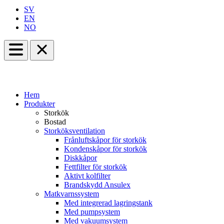
SV
EN
NO
Hem
Produkter
Storkök
Bostad
Storköksventilation
Frånluftskåpor för storkök
Kondenskåpor för storkök
Diskkåpor
Fettfilter för storkök
Aktivt kolfilter
Brandskydd Ansulex
Matkvarnssystem
Med integrerad lagringstank
Med pumpsystem
Med vakuumsystem