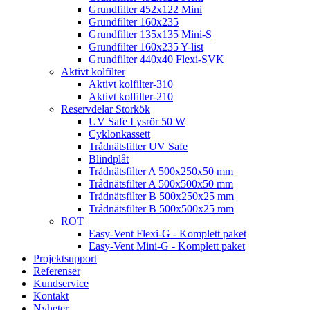
Grundfilter 452x122 Mini
Grundfilter 160x235
Grundfilter 135x135 Mini-S
Grundfilter 160x235 Y-list
Grundfilter 440x40 Flexi-SVK
Aktivt kolfilter
Aktivt kolfilter-310
Aktivt kolfilter-210
Reservdelar Storkök
UV Safe Lysrör 50 W
Cyklonkassett
Trådnätsfilter UV Safe
Blindplåt
Trådnätsfilter A 500x250x50 mm
Trådnätsfilter A 500x500x50 mm
Trådnätsfilter B 500x250x25 mm
Trådnätsfilter B 500x500x25 mm
ROT
Easy-Vent Flexi-G - Komplett paket
Easy-Vent Mini-G - Komplett paket
Projektsupport
Referenser
Kundservice
Kontakt
Nyheter