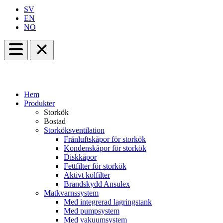
SV
EN
NO
Hem
Produkter
Storkök
Bostad
Storköksventilation
Frånluftskåpor för storkök
Kondenskåpor för storkök
Diskkåpor
Fettfilter för storkök
Aktivt kolfilter
Brandskydd Ansulex
Matkvarnssystem
Med integrerad lagringstank
Med pumpsystem
Med vakuumsystem