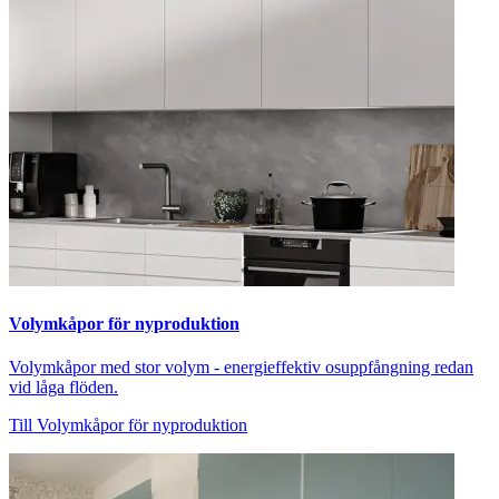
Volymkåpor för nyproduktion
Volymkåpor med stor volym - energieffektiv osuppfångning redan
vid låga flöden.
Till Volymkåpor för nyproduktion