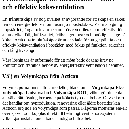
och effektiv köksventilation
En frånluftskåpa av hög kvalitet är avgörande för att skapa en säker,
ren och energieffektiv inomhusmiljö i bostadskök. Vid matlagning
uppstår fett, ånga och värme som måste ventileras bort effektivt för
att undvika dålig luftkvalitet, fettbeläggningar och onödigt slitage på
köket. Acticons frånluftskåpor är utvecklade för att ge pålitlig och
effektiv köksventilation i bostäder, med fokus på funktion, säkerhet
och lång livslängd.
Våra lösningar är utformade för att möta både dagens krav på
komfort och framtida behov av energieffektiv ventilation i hemmet.
Välj en Volymkåpa från Acticon
Volymkåporna finns i flera modeller, bland annat
Volymkåpa Eko
,
Volymkåpa Universal
och
Volymkåpa ROT
, vilket gör det enkelt
att välja rätt lösning beroende på kökets typ och behov. Oavsett om
det handlar om nyproduktion, renovering eller äldre bostäder kan
Acticon erbjuda en volymkåpa som passar. Kåporna monteras enkelt
över spisen och kopplas direkt till befintligt ventilationssystem,
vilket gör installationen både smidig och flexibel.