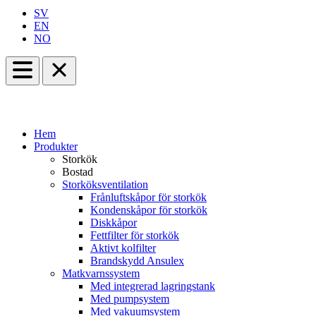
SV
EN
NO
Hem
Produkter
Storkök
Bostad
Storköksventilation
Frånluftskåpor för storkök
Kondenskåpor för storkök
Diskkåpor
Fettfilter för storkök
Aktivt kolfilter
Brandskydd Ansulex
Matkvarnssystem
Med integrerad lagringstank
Med pumpsystem
Med vakuumsystem