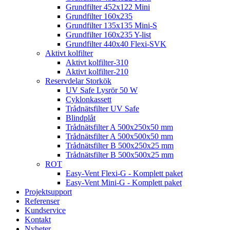
Grundfilter 452x122 Mini
Grundfilter 160x235
Grundfilter 135x135 Mini-S
Grundfilter 160x235 Y-list
Grundfilter 440x40 Flexi-SVK
Aktivt kolfilter
Aktivt kolfilter-310
Aktivt kolfilter-210
Reservdelar Storkök
UV Safe Lysrör 50 W
Cyklonkassett
Trådnätsfilter UV Safe
Blindplåt
Trådnätsfilter A 500x250x50 mm
Trådnätsfilter A 500x500x50 mm
Trådnätsfilter B 500x250x25 mm
Trådnätsfilter B 500x500x25 mm
ROT
Easy-Vent Flexi-G - Komplett paket
Easy-Vent Mini-G - Komplett paket
Projektsupport
Referenser
Kundservice
Kontakt
Nyheter