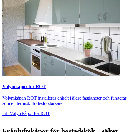
Volymkåpor för ROT
Volymkåpan ROT installeras enkelt i äldre fastigheter och fungerar
som en termisk flödesförstärkare.
Till Volymkåpor för ROT
Frånluftskåpor för bostadskök – säker