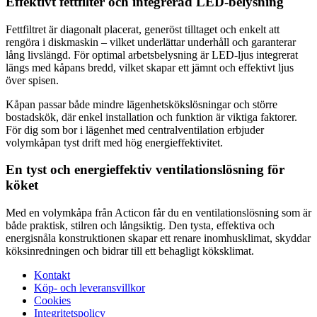
Effektivt fettfilter och integrerad LED-belysning
Fettfiltret är diagonalt placerat, generöst tilltaget och enkelt att
rengöra i diskmaskin – vilket underlättar underhåll och garanterar
lång livslängd. För optimal arbetsbelysning är LED-ljus integrerat
längs med kåpans bredd, vilket skapar ett jämnt och effektivt ljus
över spisen.
Kåpan passar både mindre lägenhetskökslösningar och större
bostadskök, där enkel installation och funktion är viktiga faktorer.
För dig som bor i lägenhet med centralventilation erbjuder
volymkåpan tyst drift med hög energieffektivitet.
En tyst och energieffektiv ventilationslösning för
köket
Med en volymkåpa från Acticon får du en ventilationslösning som är
både praktisk, stilren och långsiktig. Den tysta, effektiva och
energisnåla konstruktionen skapar ett renare inomhusklimat, skyddar
köksinredningen och bidrar till ett behagligt köksklimat.
Kontakt
Köp- och leveransvillkor
Cookies
Integritetspolicy