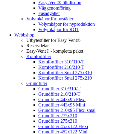
Easy-Vent® tilluftsdon
Väggenomföring
Fasadgaller
Volymkåpor för bostäder
Volymkåpor för nyproduktion
Volymkåpor för ROT
Webbshop
Utbytesfilter för Easy-Vent®
Reservdelar
Easy-Vent® - kompletta paket
Komfortfilter
Komfortfilter 310/310-T
Komfortfilter 210/210-T
Komfortfilter Smal 275x310
Komfortfilter Smal 275x210
Grundfilter
Grundfilter 310/310-T
Grundfilter 210/210-T
Grundfilter 443x95 Flexi
Grundfilter 443x95 Mini
Grundfilter 210x95 Flexi smal
Grundfilter 275x210
Grundfilter 275x310
Grundfilter 452x122 Flexi
Grundfilter 452x122 Mini