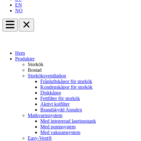
EN
NO
Hem
Produkter
Storkök
Bostad
Storköksventilation
Frånluftskåpor för storkök
Kondenskåpor för storkök
Diskkåpor
Fettfilter för storkök
Aktivt kolfilter
Brandskydd Ansulex
Matkvarnssystem
Med integrerad lagringstank
Med pumpsystem
Med vakuumsystem
Easy-Vent®