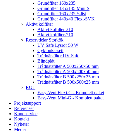
Grundfilter 160x235
Grundfilter 135x135 Mini-S
Grundfilter 160x235 Y-list
Grundfilter 440x40 Flexi-SVK
Aktivt kolfilter
Aktivt kolfilter-310
Aktivt kolfilter-210
Reservdelar Storkök
UV Safe Lysrör 50 W
Cyklonkassett
Trådnätsfilter UV Safe
Blindplåt
Trådnätsfilter A 500x250x50 mm
Trådnätsfilter A 500x500x50 mm
Trådnätsfilter B 500x250x25 mm
Trådnätsfilter B 500x500x25 mm
ROT
Easy-Vent Flexi-G - Komplett paket
Easy-Vent Mini-G - Komplett paket
Projektsupport
Referenser
Kundservice
Kontakt
Nyheter
Media