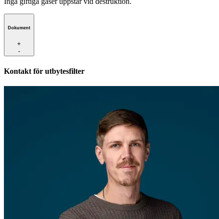
Inga giftiga gaser uppstår vid destruktion.
Dokument
+
-
Kontakt för utbytesfilter