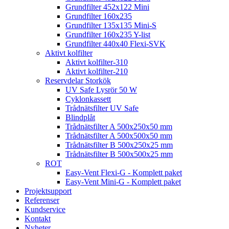
Grundfilter 452x122 Mini
Grundfilter 160x235
Grundfilter 135x135 Mini-S
Grundfilter 160x235 Y-list
Grundfilter 440x40 Flexi-SVK
Aktivt kolfilter
Aktivt kolfilter-310
Aktivt kolfilter-210
Reservdelar Storkök
UV Safe Lysrör 50 W
Cyklonkassett
Trådnätsfilter UV Safe
Blindplåt
Trådnätsfilter A 500x250x50 mm
Trådnätsfilter A 500x500x50 mm
Trådnätsfilter B 500x250x25 mm
Trådnätsfilter B 500x500x25 mm
ROT
Easy-Vent Flexi-G - Komplett paket
Easy-Vent Mini-G - Komplett paket
Projektsupport
Referenser
Kundservice
Kontakt
Nyheter