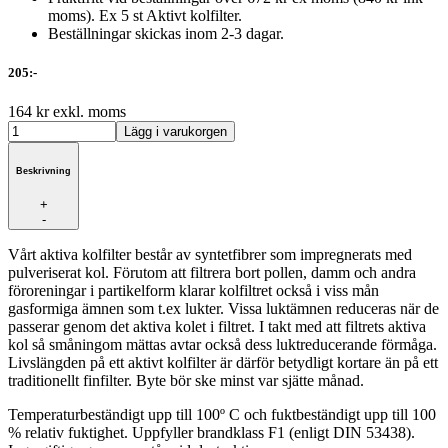
moms). Ex 5 st Aktivt kolfilter.
Beställningar skickas inom 2-3 dagar.
205:-
164 kr exkl. moms
Beskrivning
+
-
Vårt aktiva kolfilter består av syntetfibrer som impregnerats med
pulveriserat kol. Förutom att filtrera bort pollen, damm och andra
föroreningar i partikelform klarar kolfiltret också i viss mån
gasformiga ämnen som t.ex lukter. Vissa luktämnen reduceras när de
passerar genom det aktiva kolet i filtret. I takt med att filtrets aktiva
kol så småningom mättas avtar också dess luktreducerande förmåga.
Livslängden på ett aktivt kolfilter är därför betydligt kortare än på ett
traditionellt finfilter. Byte bör ske minst var sjätte månad.
Temperaturbeständigt upp till 100º C och fuktbeständigt upp till 100
% relativ fuktighet. Uppfyller brandklass F1 (enligt DIN 53438).