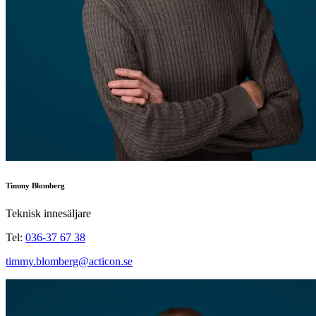
Timmy Blomberg
Teknisk innesäljare
Tel:
036-37 67 38
timmy.blomberg@acticon.se