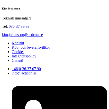
Kim Johansson
Teknisk innesäljare
Tel:
036-37 39 93
kim.johansson@acticon.se
Kontakt
Köp- och leveransvillkor
Cookies
Integritetspolicy
Garanti
+46(0)36-37 07 90
info@acticon.se