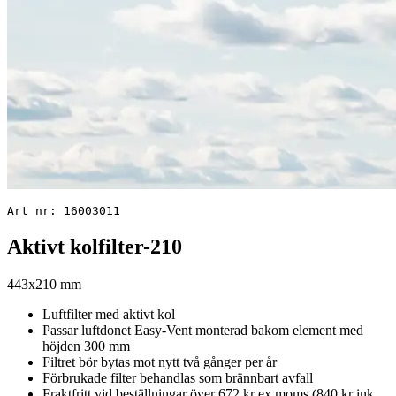
Art nr: 16003011
Aktivt kolfilter-210
443x210 mm
Luftfilter med aktivt kol
Passar luftdonet Easy-Vent monterad bakom element med
höjden 300 mm
Filtret bör bytas mot nytt två gånger per år
Förbrukade filter behandlas som brännbart avfall
Fraktfritt vid beställningar över 672 kr ex moms (840 kr ink