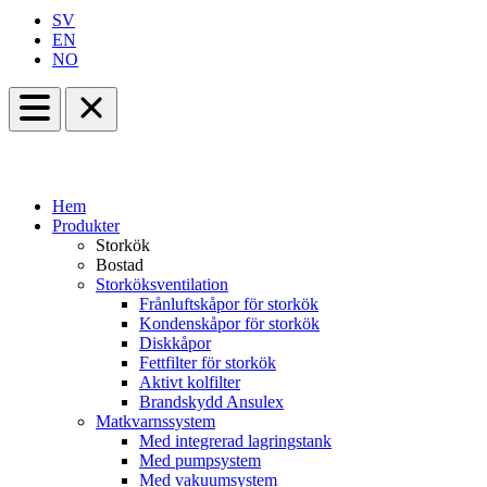
SV
EN
NO
Hem
Produkter
Storkök
Bostad
Storköksventilation
Frånluftskåpor för storkök
Kondenskåpor för storkök
Diskkåpor
Fettfilter för storkök
Aktivt kolfilter
Brandskydd Ansulex
Matkvarnssystem
Med integrerad lagringstank
Med pumpsystem
Med vakuumsystem