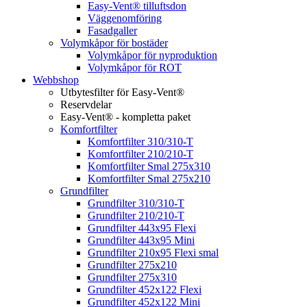
Easy-Vent® tilluftsdon
Väggenomföring
Fasadgaller
Volymkåpor för bostäder
Volymkåpor för nyproduktion
Volymkåpor för ROT
Webbshop
Utbytesfilter för Easy-Vent®
Reservdelar
Easy-Vent® - kompletta paket
Komfortfilter
Komfortfilter 310/310-T
Komfortfilter 210/210-T
Komfortfilter Smal 275x310
Komfortfilter Smal 275x210
Grundfilter
Grundfilter 310/310-T
Grundfilter 210/210-T
Grundfilter 443x95 Flexi
Grundfilter 443x95 Mini
Grundfilter 210x95 Flexi smal
Grundfilter 275x210
Grundfilter 275x310
Grundfilter 452x122 Flexi
Grundfilter 452x122 Mini