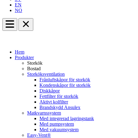
EN
NO
Hem
Produkter
Storkök
Bostad
Storköksventilation
Frånluftskåpor för storkök
Kondenskåpor för storkök
Diskkåpor
Fettfilter för storkök
Aktivt kolfilter
Brandskydd Ansulex
Matkvarnssystem
Med integrerad lagringstank
Med pumpsystem
Med vakuumsystem
Easy-Vent®