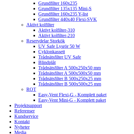
Grundfilter 160x235
Grundfilter 135x135 Mini-S
Grundfilter 160x235 Y-list
Grundfilter 440x40 Flexi-SVK
Aktivt kolfilter
Aktivt kolfilter-310
Aktivt kolfilter-210
Reservdelar Storkök
UV Safe Lysrör 50 W
Cyklonkassett
Trådnätsfilter UV Safe
Blindplåt
Trådnätsfilter A 500x250x50 mm
Trådnätsfilter A 500x500x50 mm
Trådnätsfilter B 500x250x25 mm
Trådnätsfilter B 500x500x25 mm
ROT
Easy-Vent Flexi-G - Komplett paket
Easy-Vent Mini-G - Komplett paket
Projektsupport
Referenser
Kundservice
Kontakt
Nyheter
Media