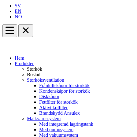
SV
EN
NO
Hem
Produkter
Storkök
Bostad
Storköksventilation
Frånluftskåpor för storkök
Kondenskåpor för storkök
Diskkåpor
Fettfilter för storkök
Aktivt kolfilter
Brandskydd Ansulex
Matkvarnssystem
Med integrerad lagringstank
Med pumpsystem
Med vakuumsystem