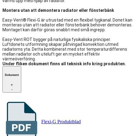
värms upp med hjälp av radiator.
Montera utan att demontera radiator eller fönsterbänk
Easy-Vent® Flexi-G är utrustad med en flexibel tygkanal. Donet kan
monteras utan att radiator eller fönsterbänk behöver demonteras.
Montaget kan därför göras snabbt med små ingrepp.
Easy-Vent ROT bygger på naturliga fysikaliska principer.
Luftdonets utformning skapar påtvingad konvektion utmed
radiatorns yta. Detta kombinerat med stor temperaturdifferens
mellan radiator och uteluft ger en mycket effektiv
värmeöverföring.
Under fliken dokument finns all teknisk info kring produkten.
Dokument
+
-
Flexi-G Produktblad