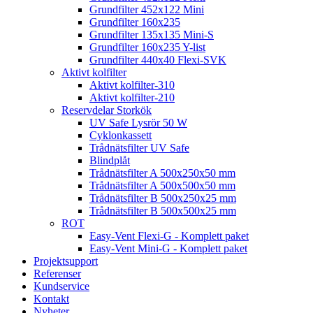
Grundfilter 452x122 Mini
Grundfilter 160x235
Grundfilter 135x135 Mini-S
Grundfilter 160x235 Y-list
Grundfilter 440x40 Flexi-SVK
Aktivt kolfilter
Aktivt kolfilter-310
Aktivt kolfilter-210
Reservdelar Storkök
UV Safe Lysrör 50 W
Cyklonkassett
Trådnätsfilter UV Safe
Blindplåt
Trådnätsfilter A 500x250x50 mm
Trådnätsfilter A 500x500x50 mm
Trådnätsfilter B 500x250x25 mm
Trådnätsfilter B 500x500x25 mm
ROT
Easy-Vent Flexi-G - Komplett paket
Easy-Vent Mini-G - Komplett paket
Projektsupport
Referenser
Kundservice
Kontakt
Nyheter