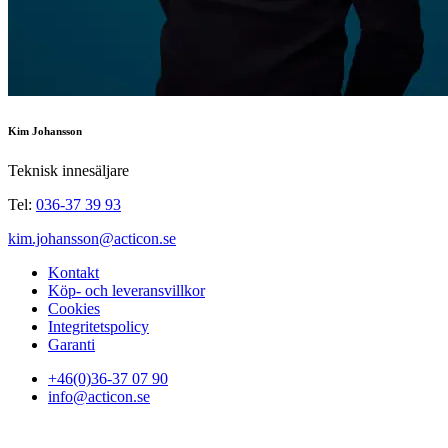
Kim Johansson
Teknisk innesäljare
Tel:
036-37 39 93
kim.johansson@acticon.se
Kontakt
Köp- och leveransvillkor
Cookies
Integritetspolicy
Garanti
+46(0)36-37 07 90
info@acticon.se