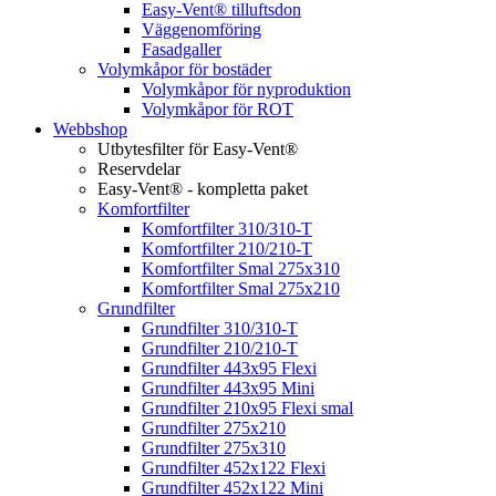
Easy-Vent® tilluftsdon
Väggenomföring
Fasadgaller
Volymkåpor för bostäder
Volymkåpor för nyproduktion
Volymkåpor för ROT
Webbshop
Utbytesfilter för Easy-Vent®
Reservdelar
Easy-Vent® - kompletta paket
Komfortfilter
Komfortfilter 310/310-T
Komfortfilter 210/210-T
Komfortfilter Smal 275x310
Komfortfilter Smal 275x210
Grundfilter
Grundfilter 310/310-T
Grundfilter 210/210-T
Grundfilter 443x95 Flexi
Grundfilter 443x95 Mini
Grundfilter 210x95 Flexi smal
Grundfilter 275x210
Grundfilter 275x310
Grundfilter 452x122 Flexi
Grundfilter 452x122 Mini