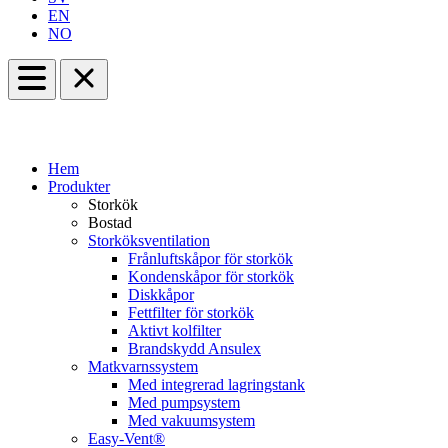
EN
NO
Hem
Produkter
Storkök
Bostad
Storköksventilation
Frånluftskåpor för storkök
Kondenskåpor för storkök
Diskkåpor
Fettfilter för storkök
Aktivt kolfilter
Brandskydd Ansulex
Matkvarnssystem
Med integrerad lagringstank
Med pumpsystem
Med vakuumsystem
Easy-Vent®