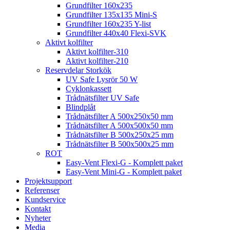
Grundfilter 160x235
Grundfilter 135x135 Mini-S
Grundfilter 160x235 Y-list
Grundfilter 440x40 Flexi-SVK
Aktivt kolfilter
Aktivt kolfilter-310
Aktivt kolfilter-210
Reservdelar Storkök
UV Safe Lysrör 50 W
Cyklonkassett
Trådnätsfilter UV Safe
Blindplåt
Trådnätsfilter A 500x250x50 mm
Trådnätsfilter A 500x500x50 mm
Trådnätsfilter B 500x250x25 mm
Trådnätsfilter B 500x500x25 mm
ROT
Easy-Vent Flexi-G - Komplett paket
Easy-Vent Mini-G - Komplett paket
Projektsupport
Referenser
Kundservice
Kontakt
Nyheter
Media