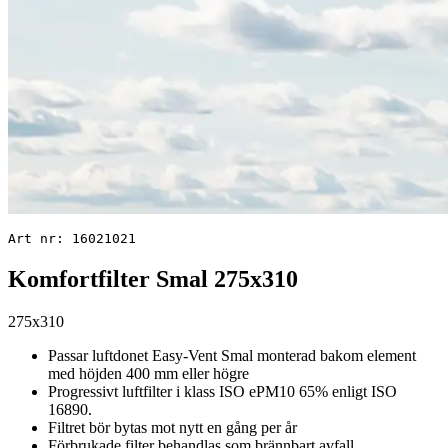
Art nr: 16021021
Komfortfilter Smal 275x310
275x310
Passar luftdonet Easy-Vent Smal monterad bakom element
med höjden 400 mm eller högre
Progressivt luftfilter i klass ISO ePM10 65% enligt ISO
16890.
Filtret bör bytas mot nytt en gång per år
Förbrukade filter behandlas som brännbart avfall