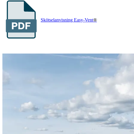
Skötselanvisning Easy-Vent
®