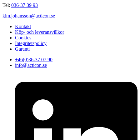
Tel:
036-37 39 93
kim.johansson@acticon.se
Kontakt
Köp- och leveransvillkor
Cookies
Integritetspolicy
Garanti
+46(0)36-37 07 90
info@acticon.se