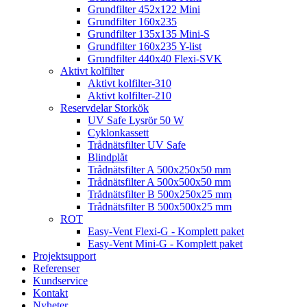
Grundfilter 452x122 Mini
Grundfilter 160x235
Grundfilter 135x135 Mini-S
Grundfilter 160x235 Y-list
Grundfilter 440x40 Flexi-SVK
Aktivt kolfilter
Aktivt kolfilter-310
Aktivt kolfilter-210
Reservdelar Storkök
UV Safe Lysrör 50 W
Cyklonkassett
Trådnätsfilter UV Safe
Blindplåt
Trådnätsfilter A 500x250x50 mm
Trådnätsfilter A 500x500x50 mm
Trådnätsfilter B 500x250x25 mm
Trådnätsfilter B 500x500x25 mm
ROT
Easy-Vent Flexi-G - Komplett paket
Easy-Vent Mini-G - Komplett paket
Projektsupport
Referenser
Kundservice
Kontakt
Nyheter