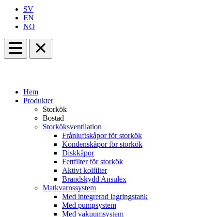
SV
EN
NO
Hem
Produkter
Storkök
Bostad
Storköksventilation
Frånluftskåpor för storkök
Kondenskåpor för storkök
Diskkåpor
Fettfilter för storkök
Aktivt kolfilter
Brandskydd Ansulex
Matkvarnssystem
Med integrerad lagringstank
Med pumpsystem
Med vakuumsystem