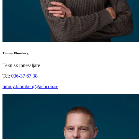
Timmy Blomberg
Teknisk innesäljare
Tel:
036-37 67 38
timmy.blomberg@acticon.se