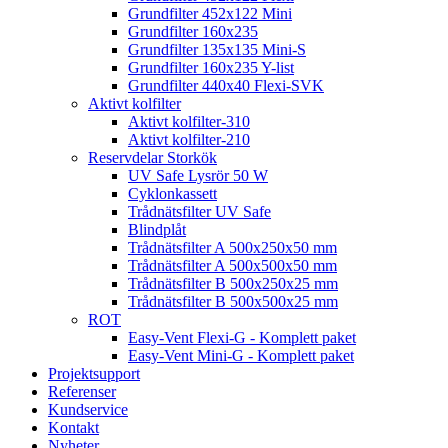
Grundfilter 452x122 Mini
Grundfilter 160x235
Grundfilter 135x135 Mini-S
Grundfilter 160x235 Y-list
Grundfilter 440x40 Flexi-SVK
Aktivt kolfilter
Aktivt kolfilter-310
Aktivt kolfilter-210
Reservdelar Storkök
UV Safe Lysrör 50 W
Cyklonkassett
Trådnätsfilter UV Safe
Blindplåt
Trådnätsfilter A 500x250x50 mm
Trådnätsfilter A 500x500x50 mm
Trådnätsfilter B 500x250x25 mm
Trådnätsfilter B 500x500x25 mm
ROT
Easy-Vent Flexi-G - Komplett paket
Easy-Vent Mini-G - Komplett paket
Projektsupport
Referenser
Kundservice
Kontakt
Nyheter