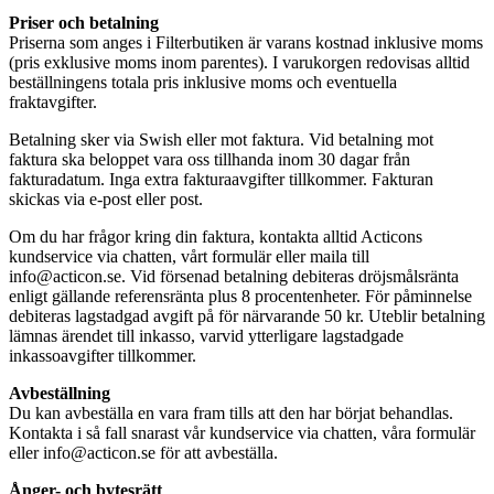
Priser och betalning
Priserna som anges i Filterbutiken är varans kostnad inklusive moms
(pris exklusive moms inom parentes). I varukorgen redovisas alltid
beställningens totala pris inklusive moms och eventuella
fraktavgifter.
Betalning sker via Swish eller mot faktura. Vid betalning mot
faktura ska beloppet vara oss tillhanda inom 30 dagar från
fakturadatum. Inga extra fakturaavgifter tillkommer. Fakturan
skickas via e-post eller post.
Om du har frågor kring din faktura, kontakta alltid Acticons
kundservice via chatten, vårt formulär eller maila till
info@acticon.se. Vid försenad betalning debiteras dröjsmålsränta
enligt gällande referensränta plus 8 procentenheter. För påminnelse
debiteras lagstadgad avgift på för närvarande 50 kr. Uteblir betalning
lämnas ärendet till inkasso, varvid ytterligare lagstadgade
inkassoavgifter tillkommer.
Avbeställning
Du kan avbeställa en vara fram tills att den har börjat behandlas.
Kontakta i så fall snarast vår kundservice via chatten, våra formulär
eller info@acticon.se för att avbeställa.
Ånger- och bytesrätt