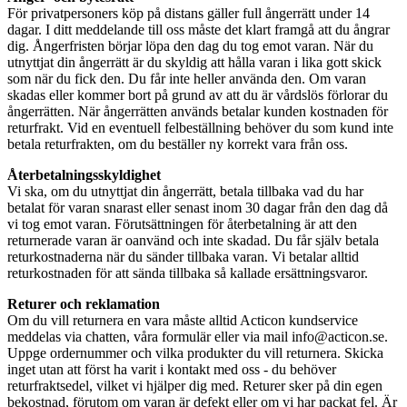
För privatpersoners köp på distans gäller full ångerrätt under 14
dagar. I ditt meddelande till oss måste det klart framgå att du ångrar
dig. Ångerfristen börjar löpa den dag du tog emot varan. När du
utnyttjat din ångerrätt är du skyldig att hålla varan i lika gott skick
som när du fick den. Du får inte heller använda den. Om varan
skadas eller kommer bort på grund av att du är vårdslös förlorar du
ångerrätten. När ångerrätten används betalar kunden kostnaden för
returfrakt. Vid en eventuell felbeställning behöver du som kund inte
betala returfrakten, om du beställer ny korrekt vara från oss.
Återbetalningsskyldighet
Vi ska, om du utnyttjat din ångerrätt, betala tillbaka vad du har
betalat för varan snarast eller senast inom 30 dagar från den dag då
vi tog emot varan. Förutsättningen för återbetalning är att den
returnerade varan är oanvänd och inte skadad. Du får själv betala
returkostnaderna när du sänder tillbaka varan. Vi betalar alltid
returkostnaden för att sända tillbaka så kallade ersättningsvaror.
Returer och reklamation
Om du vill returnera en vara måste alltid Acticon kundservice
meddelas via chatten, våra formulär eller via mail info@acticon.se.
Uppge ordernummer och vilka produkter du vill returnera. Skicka
inget utan att först ha varit i kontakt med oss - du behöver
returfraktsedel, vilket vi hjälper dig med. Returer sker på din egen
bekostnad, förutom om varan är defekt eller om vi har packat fel. Är