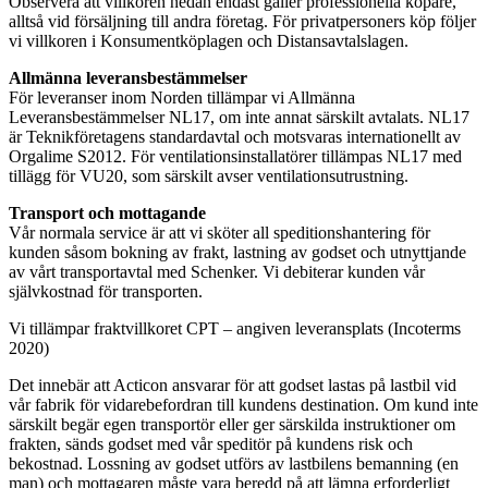
Observera att villkoren nedan endast gäller professionella köpare,
alltså vid försäljning till andra företag. För privatpersoners köp följer
vi villkoren i Konsumentköplagen och Distansavtalslagen.
Allmänna leveransbestämmelser
För leveranser inom Norden tillämpar vi Allmänna
Leveransbestämmelser NL17, om inte annat särskilt avtalats. NL17
är Teknikföretagens standardavtal och motsvaras internationellt av
Orgalime S2012. För ventilationsinstallatörer tillämpas NL17 med
tillägg för VU20, som särskilt avser ventilationsutrustning.
Transport och mottagande
Vår normala service är att vi sköter all speditionshantering för
kunden såsom bokning av frakt, lastning av godset och utnyttjande
av vårt transportavtal med Schenker. Vi debiterar kunden vår
självkostnad för transporten.
Vi tillämpar fraktvillkoret CPT – angiven leveransplats (Incoterms
2020)
Det innebär att Acticon ansvarar för att godset lastas på lastbil vid
vår fabrik för vidarebefordran till kundens destination. Om kund inte
särskilt begär egen transportör eller ger särskilda instruktioner om
frakten, sänds godset med vår speditör på kundens risk och
bekostnad. Lossning av godset utförs av lastbilens bemanning (en
man) och mottagaren måste vara beredd på att lämna erforderligt