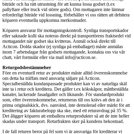
biträde och ha rätt utrustning för att kunna lossa godset (t.ex
pallyftare eller truck vid större gods). Om mottagaren inte lämnar
erforderligt biträde vid lossning, förbehåller vi oss rätten att debitera
köparen eventuella uppkomna merkostnader.
Köparen ansvarar för mottagningskontroll. Synliga transportskador
eller saknade kolli ska noteras direkt på transportörens fraktsedel vid
mottagandet när godset ska kvitteras. Anmäl också direkt till
Acticon. Dolda skador (ej synliga på emballaget) måste anmälas
inom 7 arbetsdagar från godsets mottagande, kontakta oss via vår
chatt, vårt formulär eller via mail info@acticon.se.
Returgodsbestämmelser
Före en eventuell retur av produkter måste alltid överenskommelse
om detta ha träffats med ansvarig säljare på Acticon.
Specialbeställda kundanpassade produkter kan vi av naturliga skäl
inte ta i retur och kreditera. Det gäller t.ex kökskåpor, måttbeställda
kanaler, lackerade fasadgaller och liknande. För standardprodukt
som, efter överenskommelse, returneras till oss krävs att den är i
prima originalskick, dvs. oanvänd, inte demolerad eller märkt för att
kreditering av fakturabelopp ska ske, med ett returavdrag på 35 %.
Det åligger köparen att emballera returprodukter så att de inte heller
skadas under transport. Returfrakten sker på kundens bekostnad.
I de fall returen beror på fel som vi är ansvariga för krediterar vi