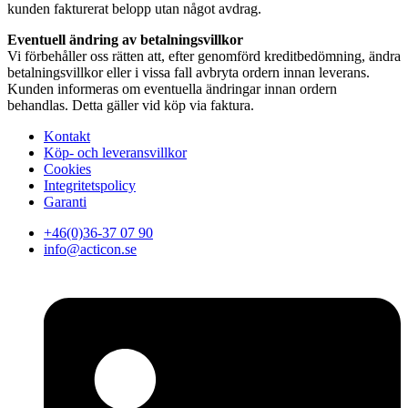
kunden fakturerat belopp utan något avdrag.
Eventuell ändring av betalningsvillkor
Vi förbehåller oss rätten att, efter genomförd kreditbedömning, ändra
betalningsvillkor eller i vissa fall avbryta ordern innan leverans.
Kunden informeras om eventuella ändringar innan ordern
behandlas. Detta gäller vid köp via faktura.
Kontakt
Köp- och leveransvillkor
Cookies
Integritetspolicy
Garanti
+46(0)36-37 07 90
info@acticon.se