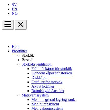
SV
EN
NO
Hem
Produkter
Storkök
Bostad
Storköksventilation
Frånluftskåpor för storkök
Kondenskåpor för storkök
Diskkåpor
Fettfilter för storkök
Aktivt kolfilter
Brandskydd Ansulex
Matkvarnssystem
Med integrerad lagringstank
Med pumpsystem
Med vakuumsystem