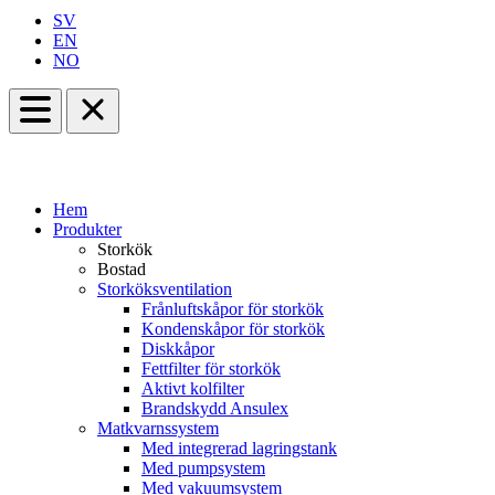
SV
EN
NO
Hem
Produkter
Storkök
Bostad
Storköksventilation
Frånluftskåpor för storkök
Kondenskåpor för storkök
Diskkåpor
Fettfilter för storkök
Aktivt kolfilter
Brandskydd Ansulex
Matkvarnssystem
Med integrerad lagringstank
Med pumpsystem
Med vakuumsystem