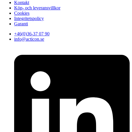
Kontakt
Köp- och leveransvillkor
Cookies
Integritetspolicy
Garanti
+46(0)36-37 07 90
info@acticon.se