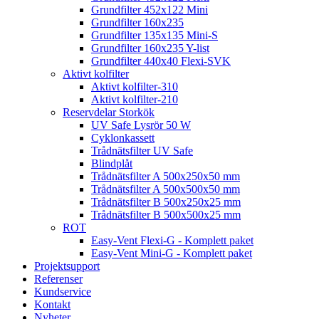
Grundfilter 452x122 Mini
Grundfilter 160x235
Grundfilter 135x135 Mini-S
Grundfilter 160x235 Y-list
Grundfilter 440x40 Flexi-SVK
Aktivt kolfilter
Aktivt kolfilter-310
Aktivt kolfilter-210
Reservdelar Storkök
UV Safe Lysrör 50 W
Cyklonkassett
Trådnätsfilter UV Safe
Blindplåt
Trådnätsfilter A 500x250x50 mm
Trådnätsfilter A 500x500x50 mm
Trådnätsfilter B 500x250x25 mm
Trådnätsfilter B 500x500x25 mm
ROT
Easy-Vent Flexi-G - Komplett paket
Easy-Vent Mini-G - Komplett paket
Projektsupport
Referenser
Kundservice
Kontakt
Nyheter