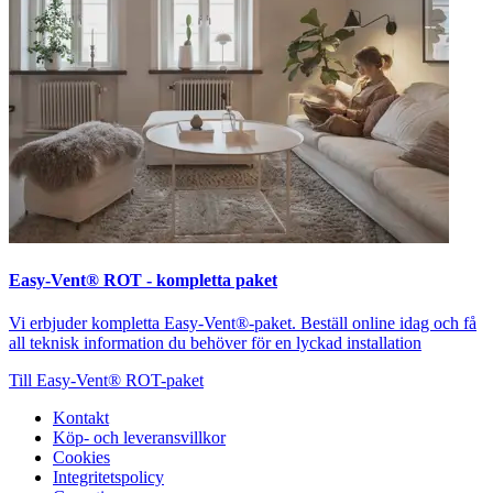
Easy-Vent® ROT - kompletta paket
Vi erbjuder kompletta Easy-Vent®-paket. Beställ online idag och få
all teknisk information du behöver för en lyckad installation
Till Easy-Vent® ROT-paket
Kontakt
Köp- och leveransvillkor
Cookies
Integritetspolicy