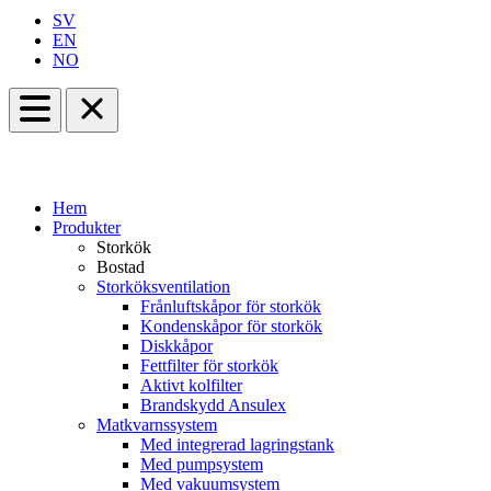
SV
EN
NO
Hem
Produkter
Storkök
Bostad
Storköksventilation
Frånluftskåpor för storkök
Kondenskåpor för storkök
Diskkåpor
Fettfilter för storkök
Aktivt kolfilter
Brandskydd Ansulex
Matkvarnssystem
Med integrerad lagringstank
Med pumpsystem
Med vakuumsystem