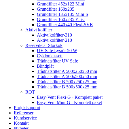
Grundfilter 452x122 Mini
Grundfilter 160x235
Grundfilter 135x135 Mini-S
Grundfilter 160x235 Y-list
Grundfilter 440x40 Flexi-SVK
Aktivt kolfilter
Aktivt kolfilter-310
Aktivt kolfilter-210
Reservdelar Storkök
UV Safe Lysrör 50 W
Cyklonkassett
Trådnätsfilter UV Safe
Blindplåt
Trådnätsfilter A 500x250x50 mm
Trådnätsfilter A 500x500x50 mm
Trådnätsfilter B 500x250x25 mm
Trådnätsfilter B 500x500x25 mm
ROT
Easy-Vent Flexi-G - Komplett paket
Easy-Vent Mini-G - Komplett paket
Projektsupport
Referenser
Kundservice
Kontakt
Nyheter