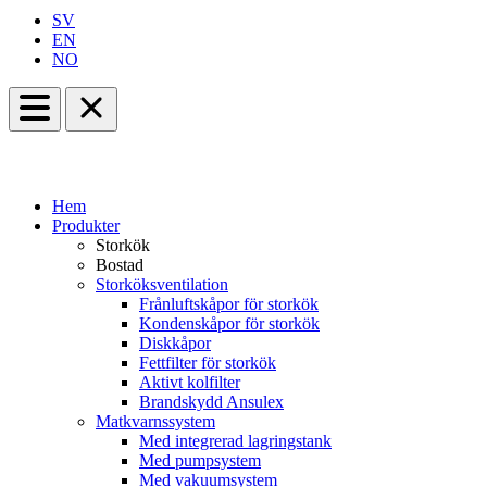
SV
EN
NO
Hem
Produkter
Storkök
Bostad
Storköksventilation
Frånluftskåpor för storkök
Kondenskåpor för storkök
Diskkåpor
Fettfilter för storkök
Aktivt kolfilter
Brandskydd Ansulex
Matkvarnssystem
Med integrerad lagringstank
Med pumpsystem
Med vakuumsystem