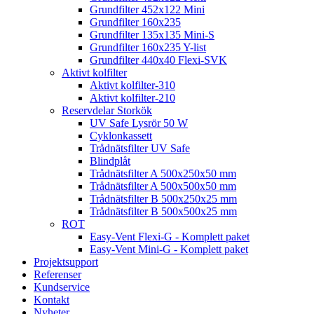
Grundfilter 452x122 Mini
Grundfilter 160x235
Grundfilter 135x135 Mini-S
Grundfilter 160x235 Y-list
Grundfilter 440x40 Flexi-SVK
Aktivt kolfilter
Aktivt kolfilter-310
Aktivt kolfilter-210
Reservdelar Storkök
UV Safe Lysrör 50 W
Cyklonkassett
Trådnätsfilter UV Safe
Blindplåt
Trådnätsfilter A 500x250x50 mm
Trådnätsfilter A 500x500x50 mm
Trådnätsfilter B 500x250x25 mm
Trådnätsfilter B 500x500x25 mm
ROT
Easy-Vent Flexi-G - Komplett paket
Easy-Vent Mini-G - Komplett paket
Projektsupport
Referenser
Kundservice
Kontakt
Nyheter