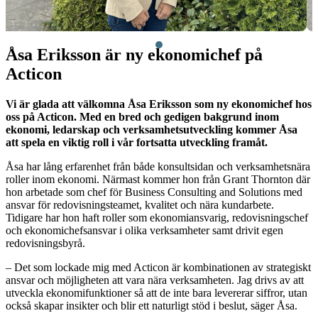
Åsa Eriksson är ny ekonomichef på
Acticon
Vi är glada att välkomna Åsa Eriksson som ny ekonomichef hos
oss på Acticon. Med en bred och gedigen bakgrund inom
ekonomi, ledarskap och verksamhetsutveckling kommer Åsa
att spela en viktig roll i vår fortsatta utveckling framåt.
Åsa har lång erfarenhet från både konsultsidan och verksamhetsnära
roller inom ekonomi. Närmast kommer hon från
Grant Thornton
där
hon arbetade som chef för Business Consulting and Solutions med
ansvar för redovisningsteamet, kvalitet och nära kundarbete.
Tidigare har hon haft roller som ekonomiansvarig, redovisningschef
och ekonomichefsansvar i olika verksamheter samt drivit egen
redovisningsbyrå.
– Det som lockade mig med Acticon är kombinationen av strategiskt
ansvar och möjligheten att vara nära verksamheten. Jag drivs av att
utveckla ekonomifunktioner så att de inte bara levererar siffror, utan
också skapar insikter och blir ett naturligt stöd i beslut, säger Åsa.