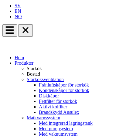
SV
EN
NO
Hem
Produkter
Storkök
Bostad
Storköksventilation
Frånluftskåpor för storkök
Kondenskåpor för storkök
Diskkåpor
Fettfilter för storkök
Aktivt kolfilter
Brandskydd Ansulex
Matkvarnssystem
Med integrerad lagringstank
Med pumpsystem
Med vakuumsystem