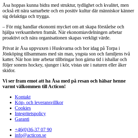
Åsa hoppas kunna bidra med struktur, tydlighet och kvalitet, men
också ett nära samarbete och en positiv kultur där människor känner
sig delaktiga och trygga.
– För mig handlar ekonomi mycket om att skapa förståelse och
hjälpa verksamheten framåt. När ekonomiavdelningen arbetar
proaktivt och nära organisationen skapas verkligt värde.
Privat är Åsa uppvuxen i
Huskvarna
och bor idag på Torpa i
Jönköping
tillsammans med sin man, yngsta son och familjens två
katter. När hon inte arbetar tillbringar hon gärna tid i ishallar och
följer sonens hockey, sjunger i kör, vistas ute i naturen eller åker
skidor.
Vi ser fram emot att ha Åsa med på resan och hälsar henne
varmt välkommen till Acticon!
Kontakt
Köp- och leveransvillkor
Cookies
Integritetspolicy
Garanti
+46(0)36-37 07 90
info@acticon.se