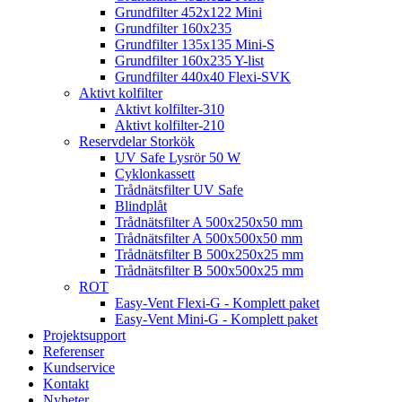
Grundfilter 452x122 Mini
Grundfilter 160x235
Grundfilter 135x135 Mini-S
Grundfilter 160x235 Y-list
Grundfilter 440x40 Flexi-SVK
Aktivt kolfilter
Aktivt kolfilter-310
Aktivt kolfilter-210
Reservdelar Storkök
UV Safe Lysrör 50 W
Cyklonkassett
Trådnätsfilter UV Safe
Blindplåt
Trådnätsfilter A 500x250x50 mm
Trådnätsfilter A 500x500x50 mm
Trådnätsfilter B 500x250x25 mm
Trådnätsfilter B 500x500x25 mm
ROT
Easy-Vent Flexi-G - Komplett paket
Easy-Vent Mini-G - Komplett paket
Projektsupport
Referenser
Kundservice
Kontakt
Nyheter