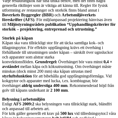
Varje restaurangkök har sina unika behov, men det finns några
generella riktlinjer som är viktiga att känna till. Regler för fysisk
utformning av restauranger och storkök finns bland annat i
Boverkets Byggregler (BBR)
och
Arbetsmiljöverkets
föreskrifter (AFS)
. För miljöanpassad projektering hänvisas även
till
Miljöstyrningsrådets publikation “Upphandlingskriterier för
storkök – projektering, entreprenad och utrustning.”
Storlek på kåpan
Kåpan ska vara tillräckligt stor för att täcka samtliga kok- och
tillagningsytor. För effektiv uppfångning krävs ett överhäng i
förhållande till utrustningen under kåpan – särskilt över ugnsluckor
och apparater som alstrar starka
konvektionsflöden.
Grundregel:
Överhänget bör vara minst
0,4 ×
avståndet
mellan kåpa och köksutrustning. Om överhänget måste
minskas (dock minst 200 mm) ska kåpan utrustas med
styrluftsfunktion
för att bibehålla god uppfångningsförmåga. Vid
kokgrytor och apparater med lucka, t.ex. kombiugnar, bör
överhänget
aldrig understiga 400 mm
. Rekommenderad höjd från
golv till kåpans underkant är
2 100 mm
.
Belysning i arbetsmiljön
Enligt
AFS 2009:2
ska belysningen vara tillräckligt stark, bländfri
och anpassad till arbetets art.
För kök gäller generellt ett krav på
500 lux
vid tillredningsytor.I våra