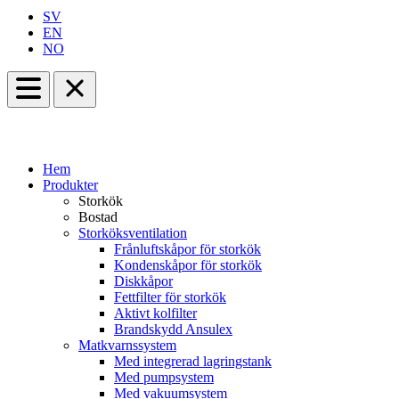
SV
EN
NO
Hem
Produkter
Storkök
Bostad
Storköksventilation
Frånluftskåpor för storkök
Kondenskåpor för storkök
Diskkåpor
Fettfilter för storkök
Aktivt kolfilter
Brandskydd Ansulex
Matkvarnssystem
Med integrerad lagringstank
Med pumpsystem
Med vakuumsystem