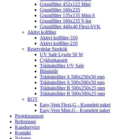
Grundfilter 452x122 Mini
Grundfilter 160x235
Grundfilter 135x135 Mini-S
Grundfilter 160x235 Y-list
Grundfilter 440x40 Flexi-SVK
Aktivt kolfilter
Aktivt kolfilter-310
Aktivt kolfilter-210
Reservdelar Storkök
UV Safe Lysrör 50 W
Cyklonkassett
Trådnätsfilter UV Safe
Blindplåt
Trådnätsfilter A 500x250x50 mm
Trådnätsfilter A 500x500x50 mm
Trådnätsfilter B 500x250x25 mm
Trådnätsfilter B 500x500x25 mm
ROT
Easy-Vent Flexi-G - Komplett paket
Easy-Vent Mini-G - Komplett paket
Projektsupport
Referenser
Kundservice
Kontakt
Nyheter