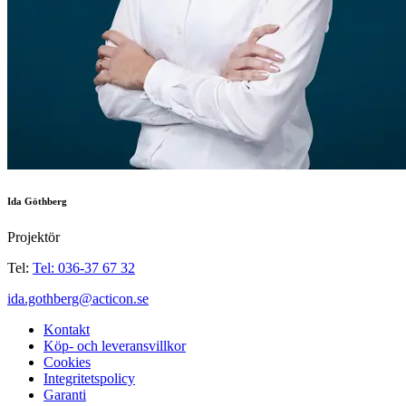
Ida Göthberg
Projektör
Tel:
Tel: 036-37 67 32
ida.gothberg@acticon.se
Kontakt
Köp- och leveransvillkor
Cookies
Integritetspolicy
Garanti