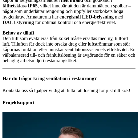
kåpor är belysningsarmaturen
helt infälld
och godkänd i
täthetsklass IP65
, vilket innebär att den är dammtät och spolbar –
något som underlättar rengöring och uppfyller storkökets höga
hygienkrav. Armaturerna har
energisnål LED-belysning
med
DALI-styrning
för optimal kontroll och energieffektivitet.
Behov av tilluft
Den luft som evakueras från köket måste ersättas med ny, tillförd
luft. Tilluften får dock inte orsaka drag eller luftströmmar som stör
kåpornas funktion eller minskar ventilationssystemets effektivitet. En
välbalanserad till- och frånluftslösning är avgörande för en säker och
behaglig arbetsmiljö i restaurangköket.
Har du frågor kring ventilation i restaurang?
Kontakta oss så hjälper vi dig att hitta rätt lösning för just ditt kök!
Projektsupport