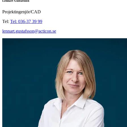
Lennart Gustafsson
Projektingenjör/CAD
Tel:
Tel: 036-37 39 99
lennart.gustafsson@acticon.se