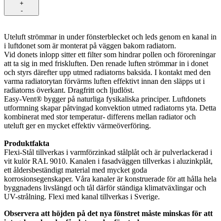
+
-
Uteluft strömmar in under fönsterblecket och leds genom en kanal in
i luftdonet som är monterat på väggen bakom radiatorn.
Vid donets inlopp sitter ett filter som hindrar pollen och föroreningar
att ta sig in med friskluften. Den renade luften strömmar in i donet
och styrs därefter upp utmed radiatorns baksida. I kontakt med den
varma radiatorytan förvärms luften effektivt innan den släpps ut i
radiatorns överkant. Dragfritt och ljudlöst.
Easy-Vent® bygger på naturliga fysikaliska principer. Luftdonets
utformning skapar påtvingad konvektion utmed radiatorns yta. Detta
kombinerat med stor temperatur- differens mellan radiator och
uteluft ger en mycket effektiv värmeöverföring.
Produktfakta
Flexi-Stål tillverkas i varmförzinkad stålplåt och är pulverlackerad i
vit kulör RAL 9010. Kanalen i fasadväggen tillverkas i aluzinkplåt,
ett åldersbeständigt material med mycket goda
korrosionsegenskaper. Våra kanaler är konstruerade för att hålla hela
byggnadens livslängd och tål därför ständiga klimatväxlingar och
UV-strålning. Flexi med kanal tillverkas i Sverige.
Observera att höjden på det nya fönstret måste minskas för att