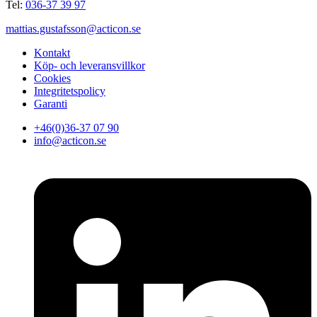
Tel:
036-37 39 97
mattias.gustafsson@acticon.se
Kontakt
Köp- och leveransvillkor
Cookies
Integritetspolicy
Garanti
+46(0)36-37 07 90
info@acticon.se