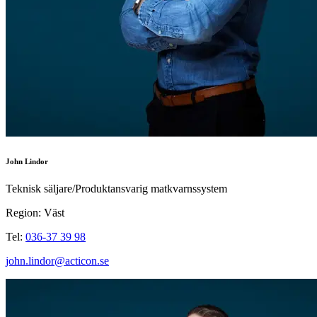
John Lindor
Teknisk säljare/Produktansvarig matkvarnssystem
Region: Väst
Tel:
036-37 39 98
john.lindor@acticon.se