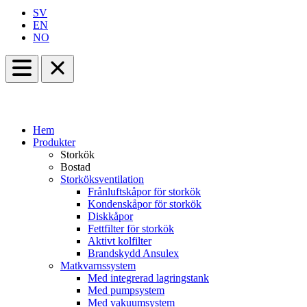
SV
EN
NO
Hem
Produkter
Storkök
Bostad
Storköksventilation
Frånluftskåpor för storkök
Kondenskåpor för storkök
Diskkåpor
Fettfilter för storkök
Aktivt kolfilter
Brandskydd Ansulex
Matkvarnssystem
Med integrerad lagringstank
Med pumpsystem
Med vakuumsystem