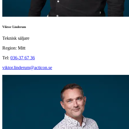
Viktor Linderum
Teknisk säljare
Region: Mitt
Tel:
036-37 67 36
viktor.linderum@acticon.se