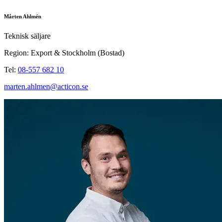
Mårten Ahlmén
Teknisk säljare
Region: Export & Stockholm (Bostad)
Tel:
08-557 682 10
marten.ahlmen@acticon.se