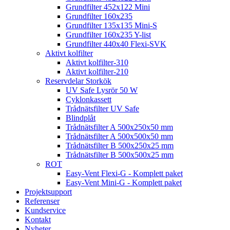
Grundfilter 452x122 Mini
Grundfilter 160x235
Grundfilter 135x135 Mini-S
Grundfilter 160x235 Y-list
Grundfilter 440x40 Flexi-SVK
Aktivt kolfilter
Aktivt kolfilter-310
Aktivt kolfilter-210
Reservdelar Storkök
UV Safe Lysrör 50 W
Cyklonkassett
Trådnätsfilter UV Safe
Blindplåt
Trådnätsfilter A 500x250x50 mm
Trådnätsfilter A 500x500x50 mm
Trådnätsfilter B 500x250x25 mm
Trådnätsfilter B 500x500x25 mm
ROT
Easy-Vent Flexi-G - Komplett paket
Easy-Vent Mini-G - Komplett paket
Projektsupport
Referenser
Kundservice
Kontakt
Nyheter