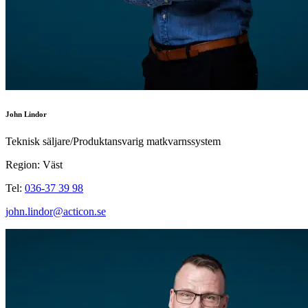
John Lindor
Teknisk säljare/Produktansvarig matkvarnssystem
Region: Väst
Tel:
036-37 39 98
john.lindor@acticon.se