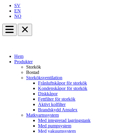
SV
EN
NO
Hem
Produkter
Storkök
Bostad
Storköksventilation
Frånluftskåpor för storkök
Kondenskåpor för storkök
Diskkåpor
Fettfilter för storkök
Aktivt kolfilter
Brandskydd Ansulex
Matkvarnssystem
Med integrerad lagringstank
Med pumpsystem
Med vakuumsystem