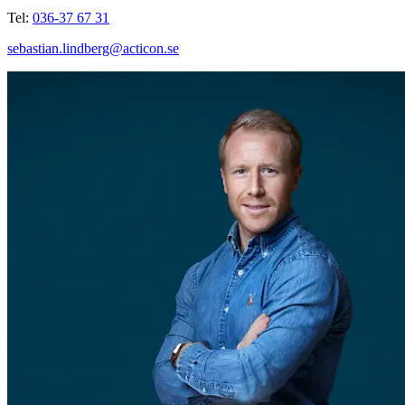
Tel:
036-37 67 31
sebastian.lindberg@acticon.se