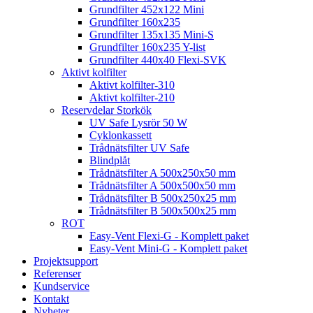
Grundfilter 452x122 Mini
Grundfilter 160x235
Grundfilter 135x135 Mini-S
Grundfilter 160x235 Y-list
Grundfilter 440x40 Flexi-SVK
Aktivt kolfilter
Aktivt kolfilter-310
Aktivt kolfilter-210
Reservdelar Storkök
UV Safe Lysrör 50 W
Cyklonkassett
Trådnätsfilter UV Safe
Blindplåt
Trådnätsfilter A 500x250x50 mm
Trådnätsfilter A 500x500x50 mm
Trådnätsfilter B 500x250x25 mm
Trådnätsfilter B 500x500x25 mm
ROT
Easy-Vent Flexi-G - Komplett paket
Easy-Vent Mini-G - Komplett paket
Projektsupport
Referenser
Kundservice
Kontakt
Nyheter