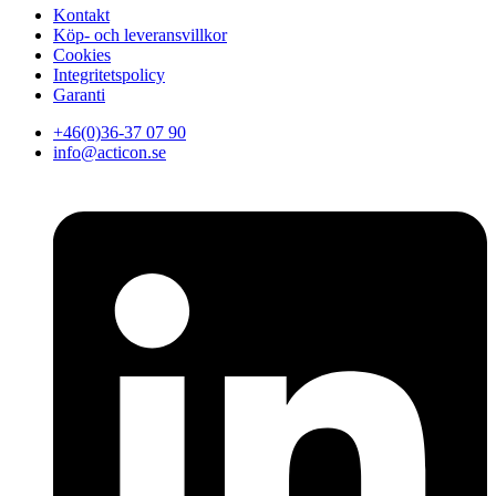
Kontakt
Köp- och leveransvillkor
Cookies
Integritetspolicy
Garanti
+46(0)36-37 07 90
info@acticon.se