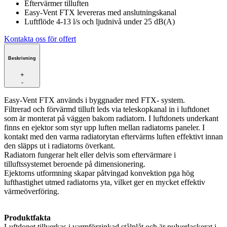
Eftervärmer tilluften
Easy-Vent FTX levereras med anslutningskanal
Luftflöde 4-13 l/s och ljudnivå under 25 dB(A)
Kontakta oss för offert
Beskrivning
+
-
Easy-Vent FTX används i byggnader med FTX- system.
Filtrerad och förvärmd tilluft leds via teleskopkanal in i luftdonet
som är monterat på väggen bakom radiatorn. I luftdonets underkant
finns en ejektor som styr upp luften mellan radiatorns paneler. I
kontakt med den varma radiatorytan eftervärms luften effektivt innan
den släpps ut i radiatorns överkant.
Radiatorn fungerar helt eller delvis som eftervärmare i
tilluftssystemet beroende på dimensionering.
Ejektorns utformning skapar påtvingad konvektion pga hög
lufthastighet utmed radiatorns yta, vilket ger en mycket effektiv
värmeöverföring.
Produktfakta
Luftdonet tillverkas i varmförzinkad stålplåt och är pulverlackerat i