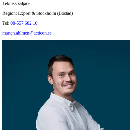
Teknisk säljare
Region: Export & Stockholm (Bostad)
Tel:
08-557 682 10
marten.ahlmen@acticon.se