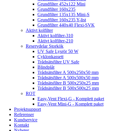
Grundfilter 452x122 Mini
Grundfilter 160x235
Grundfilter 135x135 Mini-S
Grundfilter 160x235 Y-list
Grundfilter 440x40 Flexi-SVK
Aktivt kolfilter
Aktivt kolfilter-310
Aktivt kolfilter-210
Reservdelar Storkök
UV Safe Lysrör 50 W
Cyklonkassett
Trådnätsfilter UV Safe
Blindplåt
Trådnätsfilter A 500x250x50 mm
Trådnätsfilter A 500x500x50 mm
Trådnätsfilter B 500x250x25 mm
Trådnätsfilter B 500x500x25 mm
ROT
Easy-Vent Flexi-G - Komplett paket
Easy-Vent Mini-G - Komplett paket
Projektsupport
Referenser
Kundservice
Kontakt
Nyheter