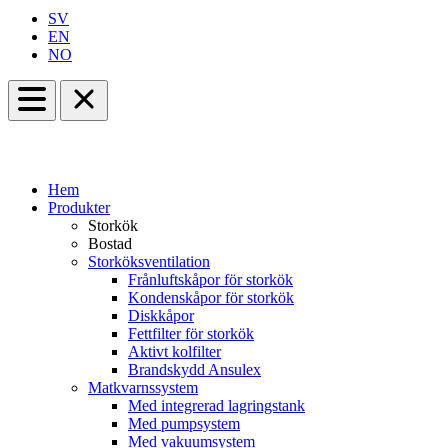
SV
EN
NO
Hem
Produkter
Storkök
Bostad
Storköksventilation
Frånluftskåpor för storkök
Kondenskåpor för storkök
Diskkåpor
Fettfilter för storkök
Aktivt kolfilter
Brandskydd Ansulex
Matkvarnssystem
Med integrerad lagringstank
Med pumpsystem
Med vakuumsystem