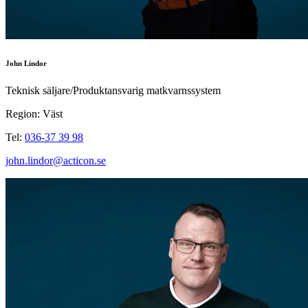
John Lindor
Teknisk säljare/Produktansvarig matkvarnssystem
Region: Väst
Tel:
036-37 39 98
john.lindor@acticon.se