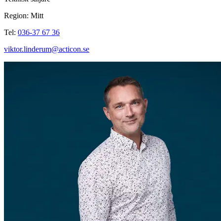
Region: Mitt
Tel:
036-37 67 36
viktor.linderum@acticon.se