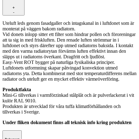
+
-
Uteluft leds genom fasadgaller och intagskanal in i luftdonet som är
monterat på väggen bakom radiatorn.
Vid donets inlopp sitter ett filter som hindrar pollen och föroreningar
att ta sig in med friskluften. Den renade luften strömmar in i
luftdonet och styrs därefter upp utmed radiatorns baksida. I kontakt
med den varma radiatorytan förvärms luften effektivt innan den
släpps ut i radiatorns överkant. Dragfritt och ljudlöst.
Easy-Vent ROT bygger på naturliga fysikaliska principer.
Luftdonets utformning skapar påtvingad konvektion utmed
radiatorns yta. Detta kombinerat med stor temperaturdifferens mellan
radiator och uteluft ger en mycket effektiv värmeöverföring.
Produktfakta
Mini-G tillverkas i varmförzinkad stålplåt och är pulverlackerat i vit
kulör RAL 9010.
Produkten är utvecklad för våra tuffa klimatförhållanden och
tillverkas i Sverige.
Under fliken dokument finns all teknisk info kring produkten