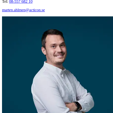
Tel:
08-557 682 10
marten.ahlmen@acticon.se