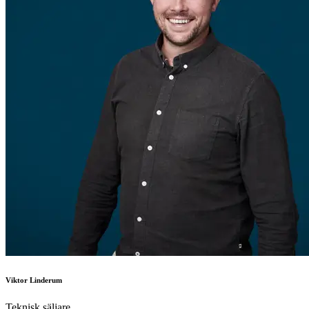
Viktor Linderum
Teknisk säljare