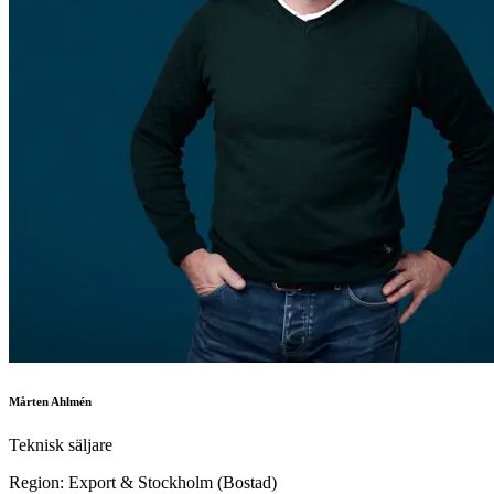
Mårten Ahlmén
Teknisk säljare
Region: Export & Stockholm (Bostad)