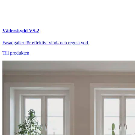
Väderskydd VS-2
Fasadgaller för effektivt vind- och regnskydd.
Till produkten