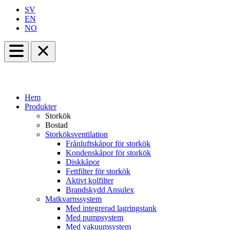
SV
EN
NO
Hem
Produkter
Storkök
Bostad
Storköksventilation
Frånluftskåpor för storkök
Kondenskåpor för storkök
Diskkåpor
Fettfilter för storkök
Aktivt kolfilter
Brandskydd Ansulex
Matkvarnssystem
Med integrerad lagringstank
Med pumpsystem
Med vakuumsystem