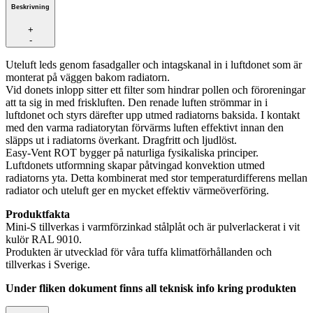
Beskrivning
+
-
Uteluft leds genom fasadgaller och intagskanal in i luftdonet som är
monterat på väggen bakom radiatorn.
Vid donets inlopp sitter ett filter som hindrar pollen och föroreningar
att ta sig in med friskluften. Den renade luften strömmar in i
luftdonet och styrs därefter upp utmed radiatorns baksida. I kontakt
med den varma radiatorytan förvärms luften effektivt innan den
släpps ut i radiatorns överkant. Dragfritt och ljudlöst.
Easy-Vent ROT bygger på naturliga fysikaliska principer.
Luftdonets utformning skapar påtvingad konvektion utmed
radiatorns yta. Detta kombinerat med stor temperaturdifferens mellan
radiator och uteluft ger en mycket effektiv värmeöverföring.
Produktfakta
Mini-S tillverkas i varmförzinkad stålplåt och är pulverlackerat i vit
kulör RAL 9010.
Produkten är utvecklad för våra tuffa klimatförhållanden och
tillverkas i Sverige.
Under fliken dokument finns all teknisk info kring produkten