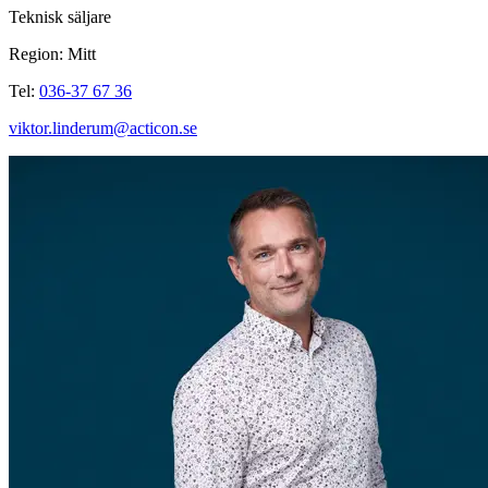
Teknisk säljare
Region: Mitt
Tel:
036-37 67 36
viktor.linderum@acticon.se