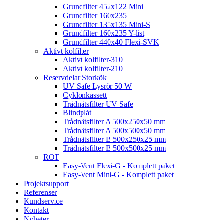
Grundfilter 452x122 Mini
Grundfilter 160x235
Grundfilter 135x135 Mini-S
Grundfilter 160x235 Y-list
Grundfilter 440x40 Flexi-SVK
Aktivt kolfilter
Aktivt kolfilter-310
Aktivt kolfilter-210
Reservdelar Storkök
UV Safe Lysrör 50 W
Cyklonkassett
Trådnätsfilter UV Safe
Blindplåt
Trådnätsfilter A 500x250x50 mm
Trådnätsfilter A 500x500x50 mm
Trådnätsfilter B 500x250x25 mm
Trådnätsfilter B 500x500x25 mm
ROT
Easy-Vent Flexi-G - Komplett paket
Easy-Vent Mini-G - Komplett paket
Projektsupport
Referenser
Kundservice
Kontakt
Nyheter