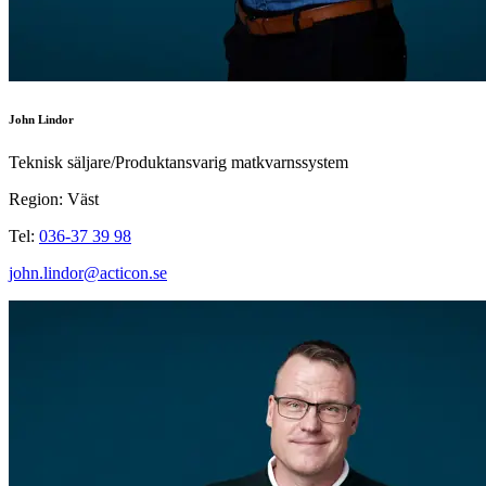
John Lindor
Teknisk säljare/Produktansvarig matkvarnssystem
Region: Väst
Tel:
036-37 39 98
john.lindor@acticon.se