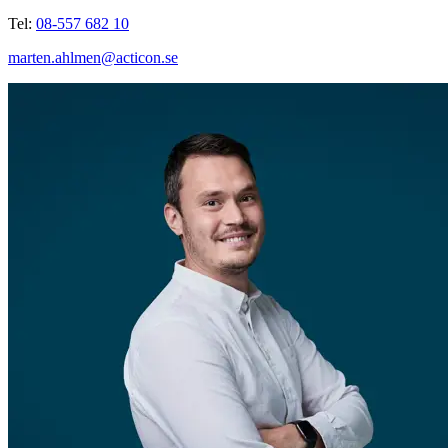
Tel:
08-557 682 10
marten.ahlmen@acticon.se