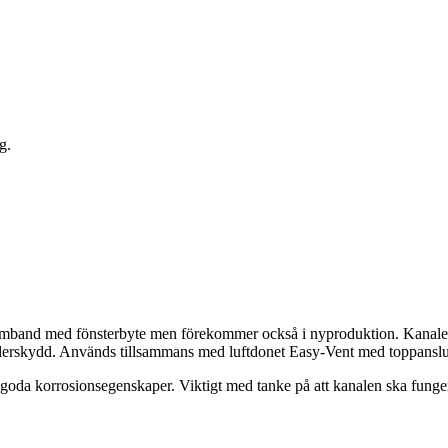
g.
 samband med fönsterbyte men förekommer också i nyproduktion. Kanale
väderskydd. Används tillsammans med luftdonet Easy-Vent med toppanslu
t goda korrosionsegenskaper. Viktigt med tanke på att kanalen ska fung