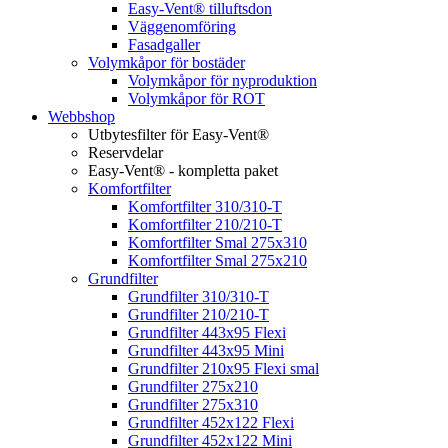
Easy-Vent® tilluftsdon
Väggenomföring
Fasadgaller
Volymkåpor för bostäder
Volymkåpor för nyproduktion
Volymkåpor för ROT
Webbshop
Utbytesfilter för Easy-Vent®
Reservdelar
Easy-Vent® - kompletta paket
Komfortfilter
Komfortfilter 310/310-T
Komfortfilter 210/210-T
Komfortfilter Smal 275x310
Komfortfilter Smal 275x210
Grundfilter
Grundfilter 310/310-T
Grundfilter 210/210-T
Grundfilter 443x95 Flexi
Grundfilter 443x95 Mini
Grundfilter 210x95 Flexi smal
Grundfilter 275x210
Grundfilter 275x310
Grundfilter 452x122 Flexi
Grundfilter 452x122 Mini