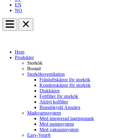
EN
NO
Hem
Produkter
Storkök
Bostad
Storköksventilation
Frånluftskåpor för storkök
Kondenskåpor för storkök
Diskkåpor
Fettfilter för storkök
Aktivt kolfilter
Brandskydd Ansulex
Matkvarnssystem
Med integrerad lagringstank
Med pumpsystem
Med vakuumsystem
Easy-Vent®