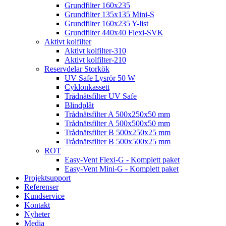
Grundfilter 160x235
Grundfilter 135x135 Mini-S
Grundfilter 160x235 Y-list
Grundfilter 440x40 Flexi-SVK
Aktivt kolfilter
Aktivt kolfilter-310
Aktivt kolfilter-210
Reservdelar Storkök
UV Safe Lysrör 50 W
Cyklonkassett
Trådnätsfilter UV Safe
Blindplåt
Trådnätsfilter A 500x250x50 mm
Trådnätsfilter A 500x500x50 mm
Trådnätsfilter B 500x250x25 mm
Trådnätsfilter B 500x500x25 mm
ROT
Easy-Vent Flexi-G - Komplett paket
Easy-Vent Mini-G - Komplett paket
Projektsupport
Referenser
Kundservice
Kontakt
Nyheter
Media