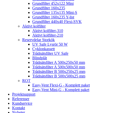
Grundfilter 452x122 Mini
Grundfilter 160x235
Grundfilter 135x135 Mini-S
Grundfilter 160x235 Y-list
Grundfilter 440x40 Flexi-SVK
Aktivt kolfilter
Aktivt kolfilter-310
Aktivt kolfilter-210
Reservdelar Storkök
UV Safe Lysrör 50 W
Cyklonkassett
Trådnätsfilter UV Safe
Blindplåt
Trådnätsfilter A 500x250x50 mm
Trådnätsfilter A 500x500x50 mm
Trådnätsfilter B 500x250x25 mm
Trådnätsfilter B 500x500x25 mm
ROT
Easy-Vent Flexi-G - Komplett paket
Easy-Vent Mini-G - Komplett paket
Projektsupport
Referenser
Kundservice
Kontakt
Nyheter