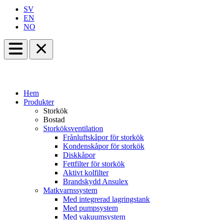
SV
EN
NO
Hem
Produkter
Storkök
Bostad
Storköksventilation
Frånluftskåpor för storkök
Kondenskåpor för storkök
Diskkåpor
Fettfilter för storkök
Aktivt kolfilter
Brandskydd Ansulex
Matkvarnssystem
Med integrerad lagringstank
Med pumpsystem
Med vakuumsystem