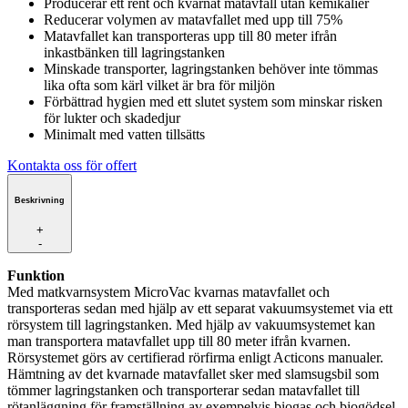
Producerar ett rent och kvarnat matavfall utan kemikalier
Reducerar volymen av matavfallet med upp till 75%
Matavfallet kan transporteras upp till 80 meter ifrån
inkastbänken till lagringstanken
Minskade transporter, lagringstanken behöver inte tömmas
lika ofta som kärl vilket är bra för miljön
Förbättrad hygien med ett slutet system som minskar risken
för lukter och skadedjur
Minimalt med vatten tillsätts
Kontakta oss för offert
Beskrivning
+
-
Funktion
Med matkvarnsystem MicroVac kvarnas matavfallet och
transporteras sedan med hjälp av ett separat vakuumsystemet via ett
rörsystem till lagringstanken. Med hjälp av vakuumsystemet kan
man transportera matavfallet upp till 80 meter ifrån kvarnen.
Rörsystemet görs av certifierad rörfirma enligt Acticons manualer.
Hämtning av det kvarnade matavfallet sker med slamsugsbil som
tömmer lagringstanken och transporterar sedan matavfallet till
rötanläggning för framställning av exempelvis biogas och biogödsel.