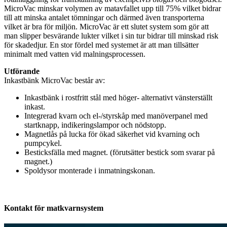
MicroVac minskar volymen av matavfallet upp till 75% vilket bidrar
till att minska antalet tömningar och därmed även transporterna
vilket är bra för miljön. MicroVac är ett slutet system som gör att
man slipper besvärande lukter vilket i sin tur bidrar till minskad risk
för skadedjur. En stor fördel med systemet är att man tillsätter
minimalt med vatten vid malningsprocessen.
Utförande
Inkastbänk MicroVac består av:
Inkastbänk i rostfritt stål med höger- alternativt vänsterställt
inkast.
Integrerad kvarn och el-/styrskåp med manöverpanel med
startknapp, indikeringslampor och nödstopp.
Magnetlås på lucka för ökad säkerhet vid kvarning och
pumpcykel.
Besticksfälla med magnet. (förutsätter bestick som svarar på
magnet.)
Spoldysor monterade i inmatningskonan.
Kontakt för matkvarnsystem