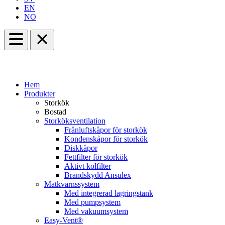
EN
NO
Hem
Produkter
Storkök
Bostad
Storköksventilation
Frånluftskåpor för storkök
Kondenskåpor för storkök
Diskkåpor
Fettfilter för storkök
Aktivt kolfilter
Brandskydd Ansulex
Matkvarnssystem
Med integrerad lagringstank
Med pumpsystem
Med vakuumsystem
Easy-Vent®