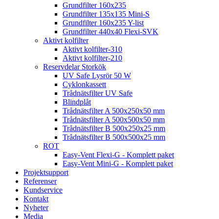
Grundfilter 160x235
Grundfilter 135x135 Mini-S
Grundfilter 160x235 Y-list
Grundfilter 440x40 Flexi-SVK
Aktivt kolfilter
Aktivt kolfilter-310
Aktivt kolfilter-210
Reservdelar Storkök
UV Safe Lysrör 50 W
Cyklonkassett
Trådnätsfilter UV Safe
Blindplåt
Trådnätsfilter A 500x250x50 mm
Trådnätsfilter A 500x500x50 mm
Trådnätsfilter B 500x250x25 mm
Trådnätsfilter B 500x500x25 mm
ROT
Easy-Vent Flexi-G - Komplett paket
Easy-Vent Mini-G - Komplett paket
Projektsupport
Referenser
Kundservice
Kontakt
Nyheter
Media