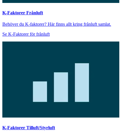
K-Faktorer Frånluft
Behöver du K-faktorer? Här finns allt kring frånluft samlat.
Se K-Faktorer för frånluft
K-Faktorer Tilluft/Styrluft