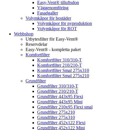
Easy-Vent® tilluftsdon
Väggenomföring
Fasadgaller
Volymkåpor för bostäder
Volymkåpor för nyproduktion
Volymkåpor för ROT
Webbshop
Utbytesfilter för Easy-Vent®
Reservdelar
Easy-Vent® - kompletta paket
Komfortfilter
Komfortfilter 310/310-T
Komfortfilter 210/210-T
Komfortfilter Smal 275x310
Komfortfilter Smal 275x210
Grundfilter
Grundfilter 310/310-T
Grundfilter 210/210-T
Grundfilter 443x95 Flexi
Grundfilter 443x95 Mini
Grundfilter 210x95 Flexi smal
Grundfilter 275x210
Grundfilter 275x310
Grundfilter 452x122 Flexi
Grundfilter 452x122 Mini