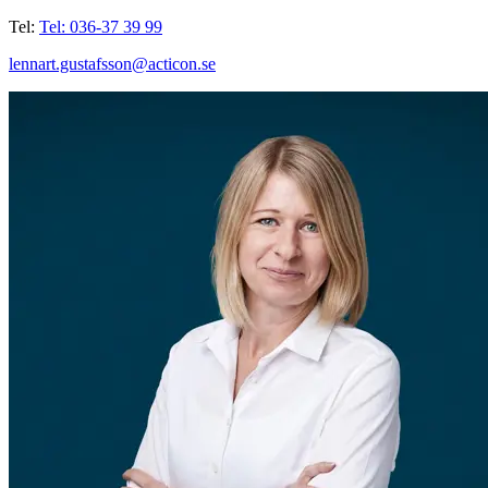
Tel:
Tel: 036-37 39 99
lennart.gustafsson@acticon.se