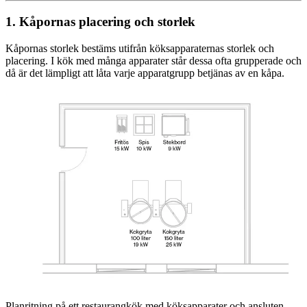
1. Kåpornas placering och storlek
Kåpornas storlek bestäms utifrån köksapparaternas storlek och
placering. I kök med många apparater står dessa ofta grupperade och
då är det lämpligt att låta varje apparatgrupp betjänas av en kåpa.
Planritning på ett restaurangkök med köksapparater och ansluten