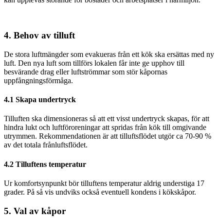
4. Behov av tilluft
De stora luftmängder som evakueras från ett kök ska ersättas med ny
luft. Den nya luft som tillförs lokalen får inte ge upphov till
besvärande drag eller luftströmmar som stör kåpornas
uppfångningsförmåga.
4.1 Skapa undertryck
Tilluften ska dimensioneras så att ett visst undertryck skapas, för att
hindra lukt och luftföroreningar att spridas från kök till omgivande
utrymmen. Rekommendationen är att tilluftsflödet utgör ca 70-90 %
av det totala frånluftsflödet.
4.2 Tilluftens temperatur
Ur komfortsynpunkt bör tilluftens temperatur aldrig understiga 17
grader. På så vis undviks också eventuell kondens i kökskåpor.
5. Val av kåpor