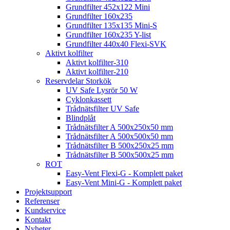
Grundfilter 452x122 Mini
Grundfilter 160x235
Grundfilter 135x135 Mini-S
Grundfilter 160x235 Y-list
Grundfilter 440x40 Flexi-SVK
Aktivt kolfilter
Aktivt kolfilter-310
Aktivt kolfilter-210
Reservdelar Storkök
UV Safe Lysrör 50 W
Cyklonkassett
Trådnätsfilter UV Safe
Blindplåt
Trådnätsfilter A 500x250x50 mm
Trådnätsfilter A 500x500x50 mm
Trådnätsfilter B 500x250x25 mm
Trådnätsfilter B 500x500x25 mm
ROT
Easy-Vent Flexi-G - Komplett paket
Easy-Vent Mini-G - Komplett paket
Projektsupport
Referenser
Kundservice
Kontakt
Nyheter