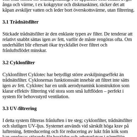
ånga och värme, t ex kokgrytor och diskmaskiner, räcker det att
kåpan avskiljer vatten och leder bort överskottsvärme, utan filtrering.
3.1 Trådnätsfilter
Stickade trådnätsfilter är den enklaste typen av filter. De tenderar att
relativt snabbt sättas igen av fett, varför de måste rengöras ofta. Om
underhållet blir eftersatt ökar tryckfallet över filtret och
frånluftsflödet minskar.
3.2 Cyklonfilter
Cyklonfiltret Cyklotec har betydligt större avskiljningseffekt än
trådnätsfilter. Cyklonernas funktionssätt innebär att filtret inte sätts
igen av fett. Cyklotec har en unik aerodynamisk konstruktion som
klarar effektiv filtrering vid stora som små luftflöden – perfekt i
system för behovsstyrd ventilation.
3.3 UV-filtrering
I detta system filtreras frånluften i tre steg; cyklonfilter, trådnätsfilter
och slutligen UV-ljus. Systemet används vid särskilt höga krav på
luftrening, fettreducering och för reducering av lukt från kök som
kan upplevas störande för bostäder och arbetsplatser i närmiljön.