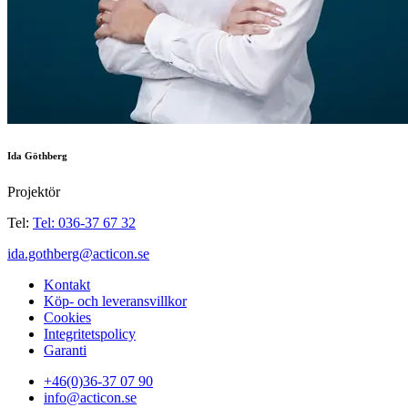
Ida Göthberg
Projektör
Tel:
Tel: 036-37 67 32
ida.gothberg@acticon.se
Kontakt
Köp- och leveransvillkor
Cookies
Integritetspolicy
Garanti
+46(0)36-37 07 90
info@acticon.se