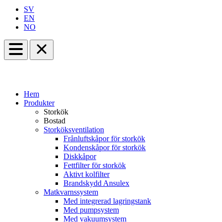
SV
EN
NO
Hem
Produkter
Storkök
Bostad
Storköksventilation
Frånluftskåpor för storkök
Kondenskåpor för storkök
Diskkåpor
Fettfilter för storkök
Aktivt kolfilter
Brandskydd Ansulex
Matkvarnssystem
Med integrerad lagringstank
Med pumpsystem
Med vakuumsystem