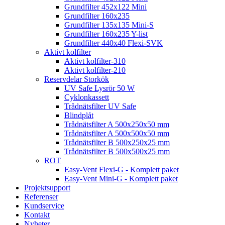
Grundfilter 452x122 Mini
Grundfilter 160x235
Grundfilter 135x135 Mini-S
Grundfilter 160x235 Y-list
Grundfilter 440x40 Flexi-SVK
Aktivt kolfilter
Aktivt kolfilter-310
Aktivt kolfilter-210
Reservdelar Storkök
UV Safe Lysrör 50 W
Cyklonkassett
Trådnätsfilter UV Safe
Blindplåt
Trådnätsfilter A 500x250x50 mm
Trådnätsfilter A 500x500x50 mm
Trådnätsfilter B 500x250x25 mm
Trådnätsfilter B 500x500x25 mm
ROT
Easy-Vent Flexi-G - Komplett paket
Easy-Vent Mini-G - Komplett paket
Projektsupport
Referenser
Kundservice
Kontakt
Nyheter