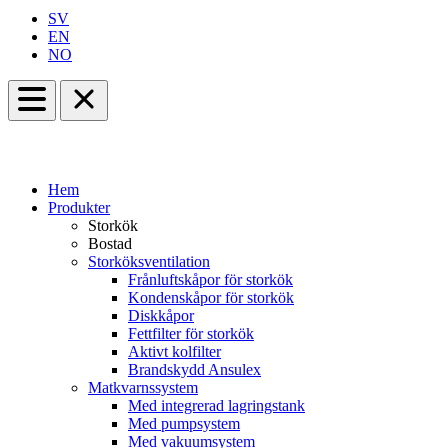
SV
EN
NO
Hem
Produkter
Storkök
Bostad
Storköksventilation
Frånluftskåpor för storkök
Kondenskåpor för storkök
Diskkåpor
Fettfilter för storkök
Aktivt kolfilter
Brandskydd Ansulex
Matkvarnssystem
Med integrerad lagringstank
Med pumpsystem
Med vakuumsystem