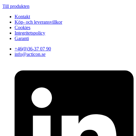
Till produkten
Kontakt
Köp- och leveransvillkor
Cookies
Integritetspolicy
Garanti
+46(0)36-37 07 90
info@acticon.se