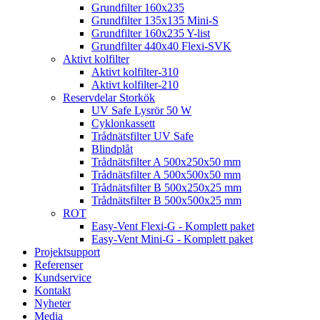
Grundfilter 160x235
Grundfilter 135x135 Mini-S
Grundfilter 160x235 Y-list
Grundfilter 440x40 Flexi-SVK
Aktivt kolfilter
Aktivt kolfilter-310
Aktivt kolfilter-210
Reservdelar Storkök
UV Safe Lysrör 50 W
Cyklonkassett
Trådnätsfilter UV Safe
Blindplåt
Trådnätsfilter A 500x250x50 mm
Trådnätsfilter A 500x500x50 mm
Trådnätsfilter B 500x250x25 mm
Trådnätsfilter B 500x500x25 mm
ROT
Easy-Vent Flexi-G - Komplett paket
Easy-Vent Mini-G - Komplett paket
Projektsupport
Referenser
Kundservice
Kontakt
Nyheter
Media