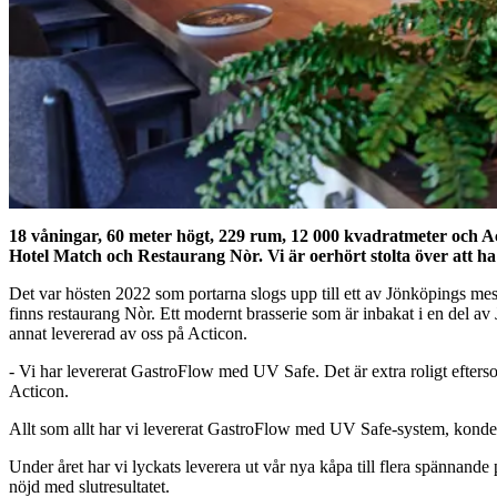
18 våningar, 60 meter högt, 229 rum, 12 000 kvadratmeter och Act
Hotel Match och Restaurang Nòr. Vi är oerhört stolta över att ha
Det var hösten 2022 som portarna slogs upp till ett av Jönköpings mest
finns restaurang Nòr. Ett modernt brasserie som är inbakat i en del a
annat levererad av oss på Acticon.
- Vi har levererat GastroFlow med UV Safe. Det är extra roligt efterso
Acticon.
Allt som allt har vi levererat GastroFlow med UV Safe-system, ko
Under året har vi lyckats leverera ut vår nya kåpa till flera spännan
nöjd med slutresultatet.