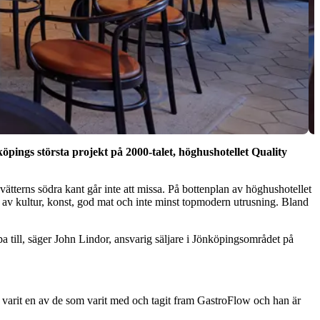
pings största projekt på 2000-talet, höghushotellet Quality
ätterns södra kant går inte att missa. På bottenplan av höghushotellet
t av kultur, konst, god mat och inte minst topmodern utrusning. Bland
pa till, säger John Lindor, ansvarig säljare i Jönköpingsområdet på
r varit en av de som varit med och tagit fram GastroFlow och han är