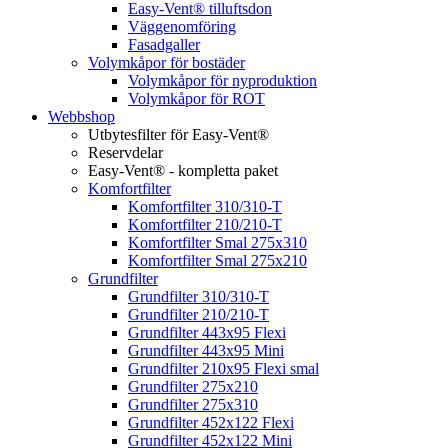
Easy-Vent® tilluftsdon
Väggenomföring
Fasadgaller
Volymkåpor för bostäder
Volymkåpor för nyproduktion
Volymkåpor för ROT
Webbshop
Utbytesfilter för Easy-Vent®
Reservdelar
Easy-Vent® - kompletta paket
Komfortfilter
Komfortfilter 310/310-T
Komfortfilter 210/210-T
Komfortfilter Smal 275x310
Komfortfilter Smal 275x210
Grundfilter
Grundfilter 310/310-T
Grundfilter 210/210-T
Grundfilter 443x95 Flexi
Grundfilter 443x95 Mini
Grundfilter 210x95 Flexi smal
Grundfilter 275x210
Grundfilter 275x310
Grundfilter 452x122 Flexi
Grundfilter 452x122 Mini