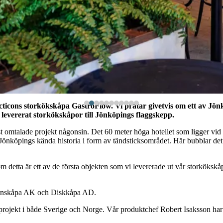
icons storkökskåpa GastroFlow. Vi pratar givetvis om ett av Jönkö
 levererat storkökskåpor till Jönköpings flaggskepp.
 omtalade projekt någonsin. Det 60 meter höga hotellet som ligger vid v
v Jönköpings kända historia i form av tändsticksområdet. Här bubblar de
m detta är ett av de första objekten som vi levererade ut vår storkökskå
ndenskåpa AK och Diskkåpa AD.
de projekt i både Sverige och Norge. Vår produktchef Robert Isaksson ha