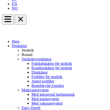
EN
NO
Hem
Produkter
Storkök
Bostad
Storköksventilation
Frånluftskåpor för storkök
Kondenskåpor för storkök
Diskkåpor
Fettfilter för storkök
Aktivt kolfilter
Brandskydd Ansulex
Matkvarnssystem
Med integrerad lagringstank
Med pumpsystem
Med vakuumsystem
Easy-Vent®